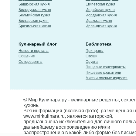
Башкирская кухня
Египетская кухня
Белорусская кухня
Индийская кухня
Бельгийская кухня
Иорданская кухня
Болгарская кухня
Иракская кухня
Бразильская кухня
Ирландская кухня
Кулинарный блог
Библиотека
Новости портала
Приправы
Общение
Овощи
Фоторецепты
Фрукты
Пищевые консерванты
Пищевые красители
Мясо и мясные изделия
© Мир Кулинара.ру - кулинарные рецепты, секре
кухонь.
Вся информация (включая фото), размещенная н
www.mirkulinara.ru, является авторской,
предназначена исключительно для личного польз
дальнейшему воспроизведению и/или
распространению в какой-либо форме без письм