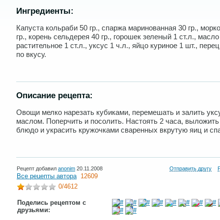
Ингредиенты:
Капуста кольраби 50 гр., спаржа маринованная 30 гр., морк
гр., корень сельдерея 40 гр., горошек зеленый 1 ст.л., масло
растительное 1 ст.л., уксус 1 ч.л., яйцо куриное 1 шт., пере
по вкусу.
Описание рецепта:
Овощи мелко нарезать кубиками, перемешать и залить укс
маслом. Поперчить и посолить. Настоять 2 часа, выложить
блюдо и украсить кружочками сваренных вкрутую яиц и сп
Рецепт добавил
anonim
20.11.2008
Отправить другу
Все рецепты автора
12609
0
/4612
Поделись рецептом с
друзьями: