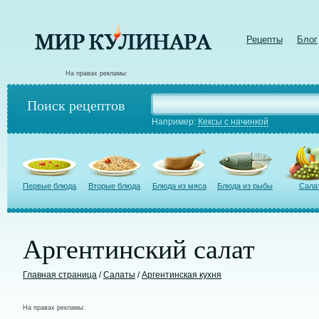
Рецепты
Блог
На правах рекламы:
Поиск рецептов
Например:
Кексы с начинкой
Первые блюда
Вторые блюда
Блюда из мяса
Блюда из рыбы
Сала
Аргентинский салат
Главная страница
/
Салаты
/
Аргентинская кухня
На правах рекламы: