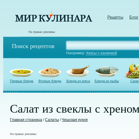
Рецепты
Блог
На правах рекламы:
Поиск рецептов
Например:
Кексы с начинкой
Первые блюда
Вторые блюда
Блюда из мяса
Блюда из рыбы
Сала
Салат из свеклы с хрено
Главная страница
/
Салаты
/
Чешская кухня
На правах рекламы: