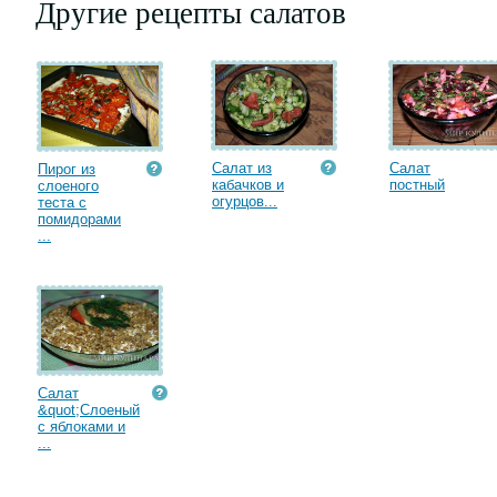
Другие рецепты салатов
Салат из
Салат
Пирог из
кабачков и
постный
слоеного
огурцов...
теста с
помидорами
...
Салат
&quot;Слоеный
с яблоками и
...