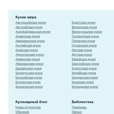
Кухни мира
Австралийская кухня
Бурятская кухня
Австрийская кухня
Венгерская кухня
Азербайджанская кухня
Венесуэльская кухня
Алжирская кухня
Голландская кухня
Американская кухня
Греческая кухня
Английская кухня
Грузинская кухня
Арабская кухня
Датская кухня
Аргентинская кухня
Детская кухня
Армянская кухня
Еврейская кухня
Африканская кухня
Европейская кухня
Башкирская кухня
Египетская кухня
Белорусская кухня
Индийская кухня
Бельгийская кухня
Иорданская кухня
Болгарская кухня
Иракская кухня
Бразильская кухня
Ирландская кухня
Кулинарный блог
Библиотека
Новости портала
Приправы
Общение
Овощи