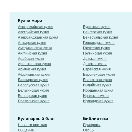
Кухни мира
Австралийская кухня
Бурятская кухня
Австрийская кухня
Венгерская кухня
Азербайджанская кухня
Венесуэльская кухня
Алжирская кухня
Голландская кухня
Американская кухня
Греческая кухня
Английская кухня
Грузинская кухня
Арабская кухня
Датская кухня
Аргентинская кухня
Детская кухня
Армянская кухня
Еврейская кухня
Африканская кухня
Европейская кухня
Башкирская кухня
Египетская кухня
Белорусская кухня
Индийская кухня
Бельгийская кухня
Иорданская кухня
Болгарская кухня
Иракская кухня
Бразильская кухня
Ирландская кухня
Кулинарный блог
Библиотека
Новости портала
Приправы
Общение
Овощи