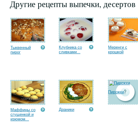
Другие рецепты выпечки, десертов
Клубника со
Меренги с
Тыквенный
сливками...
крошкой
пирог
Пирожки
Драники
Маффины со
сгущенкой и
изюмом...