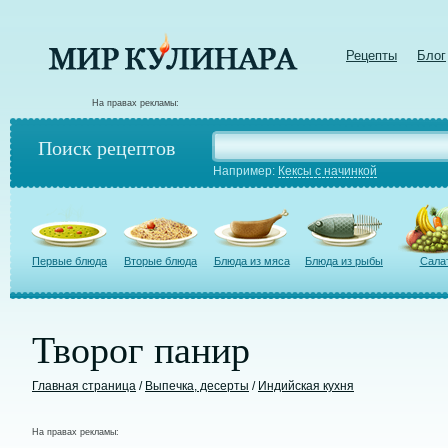
Рецепты
Блог
На правах рекламы:
Поиск рецептов
Например:
Кексы с начинкой
Первые блюда
Вторые блюда
Блюда из мяса
Блюда из рыбы
Сала
Творог панир
Главная страница
/
Выпечка, десерты
/
Индийская кухня
На правах рекламы: