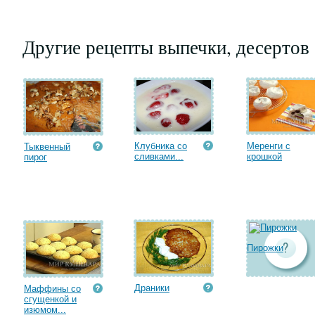
Другие рецепты выпечки, десертов
Клубника со
Меренги с
Тыквенный
сливками...
крошкой
пирог
Пирожки
Драники
Маффины со
сгущенкой и
изюмом...