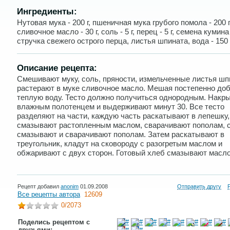
Ингредиенты:
Нутовая мука - 200 г, пшеничная мука грубого помола - 200 г
сливочное масло - 30 г, соль - 5 г, перец - 5 г, семена кумина -
стручка свежего острого перца, листья шпината, вода - 150 г
Описание рецепта:
Смешивают муку, соль, пряности, измельченные листья шп
растерают в муке сливочное масло. Мешая постепенно до
теплую воду. Тесто должно получиться однородным. Накр
влажным полотенцем и выдерживают минут 30. Все тесто
разделяют на части, каждую часть раскатывают в лепешку,
смазывают растопленным маслом, сварачивают пополам, 
смазывают и сварачивают пополам. Затем раскатывают в
треугольник, кладут на сковороду с разогретым маслом и
обжаривают с двух сторон. Готовый хлеб смазывают масл
Рецепт добавил
anonim
01.09.2008
Отправить другу
Все рецепты автора
12609
0
/2073
Поделись рецептом с
друзьями: