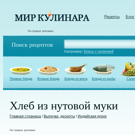
Рецепты
Блог
На правах рекламы:
Поиск рецептов
Например:
Кексы с начинкой
Первые блюда
Вторые блюда
Блюда из мяса
Блюда из рыбы
Сала
Хлеб из нутовой муки
Главная страница
/
Выпечка, десерты
/
Индийская кухня
На правах рекламы: