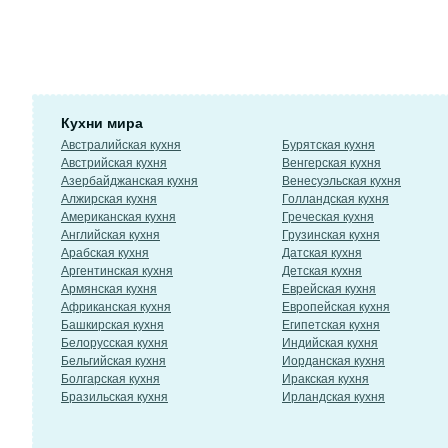
Кухни мира
Австралийская кухня
Бурятская кухня
Австрийская кухня
Венгерская кухня
Азербайджанская кухня
Венесуэльская кухня
Алжирская кухня
Голландская кухня
Американская кухня
Греческая кухня
Английская кухня
Грузинская кухня
Арабская кухня
Датская кухня
Аргентинская кухня
Детская кухня
Армянская кухня
Еврейская кухня
Африканская кухня
Европейская кухня
Башкирская кухня
Египетская кухня
Белорусская кухня
Индийская кухня
Бельгийская кухня
Иорданская кухня
Болгарская кухня
Иракская кухня
Бразильская кухня
Ирландская кухня