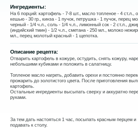
Ингредиенты:
На 6 порций: картофель - 7-8 шт., масло топленое - 4 ст.л., 
кешью - 30 гр., кинза - 1 пучок, петрушка - 1 пучок, перец 
черный - 1/4 ч.л., соль - 1/4 ч.л., лимонный сок - 2 ст.л., джи
(индийский тмин) - 1/2 ч.л., сметана - 250 мл., молоко нежир
мл., перец молотый красный - 1 щепотка.
Описание рецепта:
Отварить картофель в кожуре, остудить, снять кожуру, нар
небольшими кубиками и положить в салатницу.
Топленое масло нагреть, добавить орехи и постоянно пер
прожарить до золотистого цвета. После приготовления выл
картофель.
Остальные ингредиенты высыпать сверху и аккуратно пе
руками.
За тем дать настояться 1 час, посыпать красным перцем и
подавать к столу.