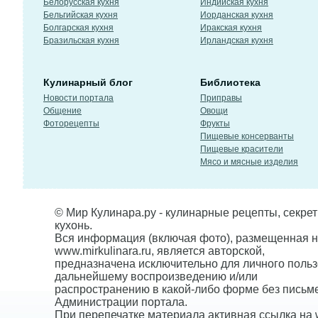
Белорусская кухня
Индийская кухня
Бельгийская кухня
Иорданская кухня
Болгарская кухня
Иракская кухня
Бразильская кухня
Ирландская кухня
Кулинарный блог
Библиотека
Новости портала
Приправы
Общение
Овощи
Фоторецепты
Фрукты
Пищевые консерванты
Пищевые красители
Мясо и мясные изделия
© Мир Кулинара.ру - кулинарные рецепты, секре
кухонь.
Вся информация (включая фото), размещенная н
www.mirkulinara.ru, является авторской,
предназначена исключительно для личного польз
дальнейшему воспроизведению и/или
распространению в какой-либо форме без письм
Администрации портала.
При перепечатке материала активная ссылка на w