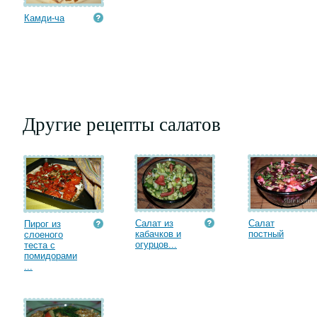
Камди-ча
Другие рецепты салатов
Салат из
Салат
Пирог из
кабачков и
постный
слоеного
огурцов...
теста с
помидорами
...