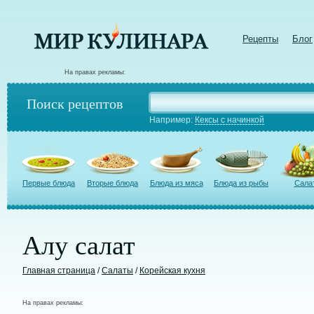
Рецепты
Блог
На правах рекламы:
Поиск рецептов
Например:
Кексы с начинкой
Первые блюда
Вторые блюда
Блюда из мяса
Блюда из рыбы
Сала
Алу салат
Главная страница
/
Салаты
/
Корейская кухня
На правах рекламы: