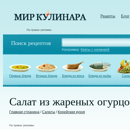
Рецепты
Блог
На правах рекламы:
Поиск рецептов
Например:
Кексы с начинкой
Первые блюда
Вторые блюда
Блюда из мяса
Блюда из рыбы
Сала
Салат из жареных огурцо
Главная страница
/
Салаты
/
Корейская кухня
На правах рекламы: