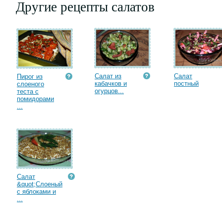
Другие рецепты салатов
Салат из
Салат
Пирог из
кабачков и
постный
слоеного
огурцов...
теста с
помидорами
...
Салат
&quot;Слоеный
с яблоками и
...