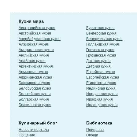
Кухни мира
Австралийская кухня
Бурятская кухня
Австрийская кухня
Венгерская кухня
Азербайджанская кухня
Венесуэльская кухня
Алжирская кухня
Голландская кухня
Американская кухня
Греческая кухня
Английская кухня
Грузинская кухня
Арабская кухня
Датская кухня
Аргентинская кухня
Детская кухня
Армянская кухня
Еврейская кухня
Африканская кухня
Европейская кухня
Башкирская кухня
Египетская кухня
Белорусская кухня
Индийская кухня
Бельгийская кухня
Иорданская кухня
Болгарская кухня
Иракская кухня
Бразильская кухня
Ирландская кухня
Кулинарный блог
Библиотека
Новости портала
Приправы
Общение
Овощи