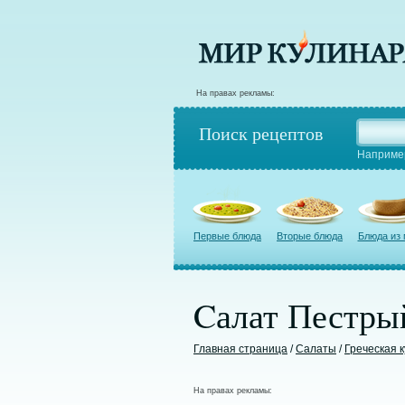
На правах рекламы:
Поиск рецептов
Наприме
Первые блюда
Вторые блюда
Блюда из
Cалат Пестры
Главная страница
/
Салаты
/
Греческая 
На правах рекламы: