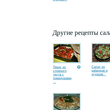
Другие рецепты сал
Салат из
Пирог из
кабачков и
слоеного
огурцов...
теста с
помидорами
...