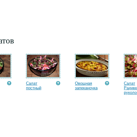
атов
Салат
Овощная
Салат
постный
запеканочка
Радикк
руколой