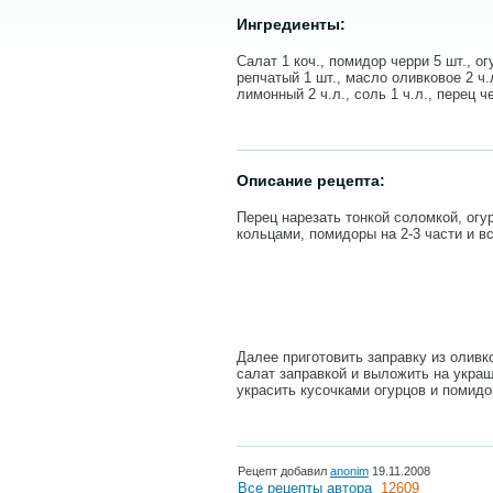
Ингредиенты:
Салат 1 коч., помидор черри 5 шт., ог
репчатый 1 шт., масло оливковое 2 ч.л
лимонный 2 ч.л., соль 1 ч.л., перец 
Описание рецепта:
Перец нарезать тонкой соломкой, огу
кольцами, помидоры на 2-3 части и в
Далее приготовить заправку из оливк
салат заправкой и выложить на укра
украсить кусочками огурцов и помидо
Рецепт добавил
anonim
19.11.2008
Все рецепты автора
12609