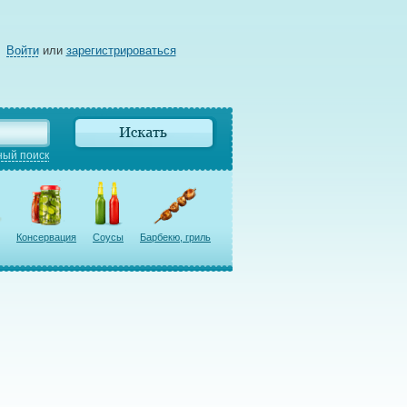
Войти
или
зарегистрироваться
ый поиск
Консервация
Соусы
Барбекю, гриль