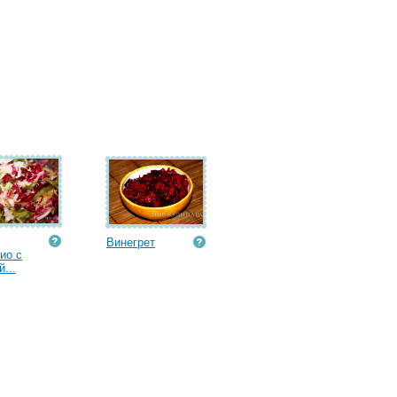
Винегрет
ио с
...