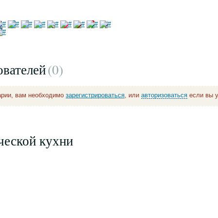
ователей
(0
)
арии, вам необходимо
зарегистрироваться
, или
авторизоваться
если вы у
ческой кухни