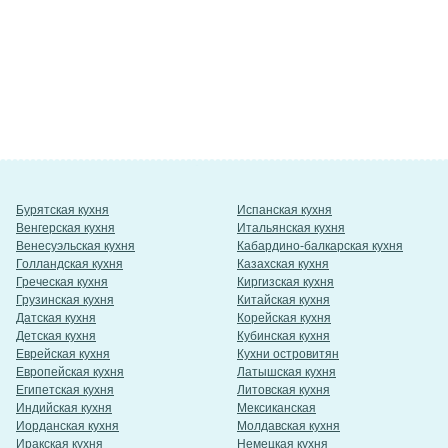
Бурятская кухня
Испанская кухня
Венгерская кухня
Итальянская кухня
Венесуэльская кухня
Кабардино-балкарская кухня
Голландская кухня
Казахская кухня
Греческая кухня
Киргизская кухня
Грузинская кухня
Китайская кухня
Датская кухня
Корейская кухня
Детская кухня
Кубинская кухня
Еврейская кухня
Кухни островитян
Европейская кухня
Латышская кухня
Египетская кухня
Литовская кухня
Индийская кухня
Мексиканская
Иорданская кухня
Молдавская кухня
Иракская кухня
Немецкая кухня