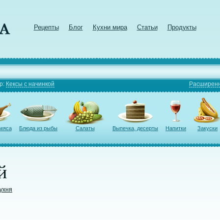
Рецепты
Блог
Кухни мира
Статьи
Продукты
р:
Кексы с начинкой
Расширенн
 мяса
Блюда из рыбы
Салаты
Выпечка, десерты
Напитки
Закуски
й
кухня