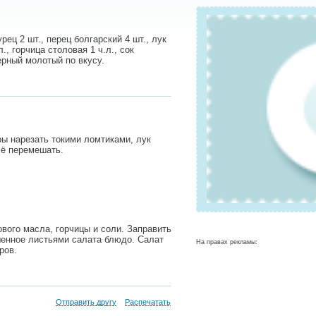
урец 2 шт., перец болгарский 4 шт., лук
., горчица столовая 1 ч.л., сок
черный молотый по вкусу.
ры нарезать токими ломтиками, лук
сё перемешать.
ового масла, горчицы и соли. Заправить
шенное листьями салата блюдо. Салат
На правах рекламы:
ров.
Отправить другу
Распечатать