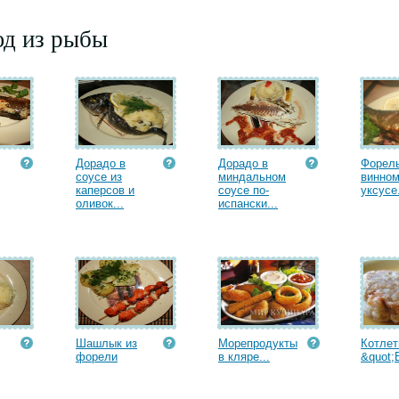
юд из рыбы
Дорадо в
Дорадо в
Форель
соусе из
миндальном
винно
каперсов и
соусе по-
уксусе.
оливок...
испански...
Шашлык из
Морепродукты
Котле
форели
в кляре...
&quot;