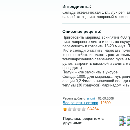
Ингредиенты:
Сельдь океаническая 1 кг., лук репчат
сахар 1 ст.л., лист лавровый морковь
Описание рецепта:
Приготовить маринад вскипятив 400 гр
лист лаврового листа и соль по вкусу
перемешать и готовить 15-20 минут. 
Филе сельди очистить, нарезать поло
хорошо отбить и смазать растительн
тонконарезанного сваренного лука и 
рулет, закрепить шпажкой и залить м
процедить).
Полуи Филе замочить в уксусе
Сельдь 1000, для маринада: лук репча
специи 0,2.Филе вымоченной сельди 
теплым (30 градусов) маринадом и в
Рецепт добавил
anonim
01.09.2008
Все рецепты автора
12609
0
/4284
Поделись рецептом с
друзьями: