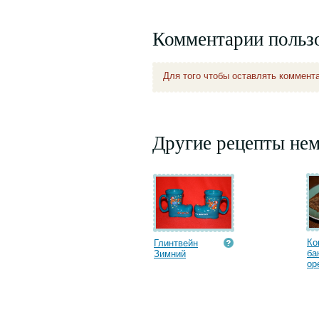
Комментарии польз
Для того чтобы оставлять коммент
Другие рецепты не
Ко
Глинтвейн
ба
Зимний
ор