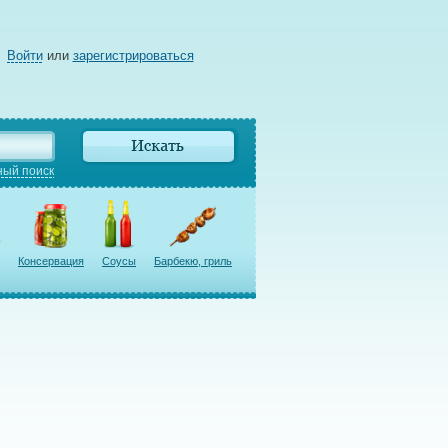
Войти
или
зарегистрироваться
ый поиск
Консервация
Соусы
Барбекю, гриль