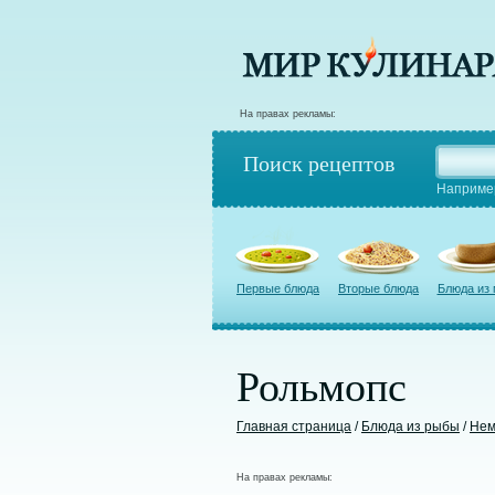
На правах рекламы:
Поиск рецептов
Наприме
Первые блюда
Вторые блюда
Блюда из
Рольмопс
Главная страница
/
Блюда из рыбы
/
Нем
На правах рекламы: