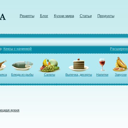
Рецепты
Блог
Кухни мира
Статьи
Продукты
р:
Кексы с начинкой
Расширенн
 мяса
Блюда из рыбы
Салаты
Выпечка, десерты
Напитки
Закуски
ецкая кухня