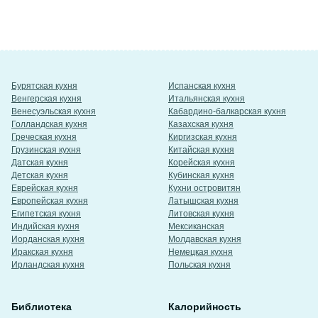
Бурятская кухня
Испанская кухня
Венгерская кухня
Итальянская кухня
Венесуэльская кухня
Кабардино-балкарская кухня
Голландская кухня
Казахская кухня
Греческая кухня
Киргизская кухня
Грузинская кухня
Китайская кухня
Датская кухня
Корейская кухня
Детская кухня
Кубинская кухня
Еврейская кухня
Кухни островитян
Европейская кухня
Латышская кухня
Египетская кухня
Литовская кухня
Индийская кухня
Мексиканская
Иорданская кухня
Молдавская кухня
Иракская кухня
Немецкая кухня
Ирландская кухня
Польская кухня
Библиотека
Калорийность