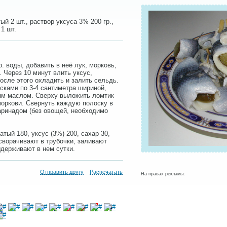
ый 2 шт., раствор уксуса 3% 200 гр.,
 1 шт.
. воды, добавить в неё лук, морковь,
. Через 10 минут влить уксус,
После этого охладить и залить сельдь.
сками по 3-4 сантиметра шириной,
ым маслом. Сверху выложить ломтик
моркови. Свернуть каждую полоску в
аринадом (без овощей, необходимо
тый 180, уксус (3%) 200, сахар 30,
сворачивают в трубочки, заливают
ыдерживают в нем сутки.
Отправить другу
Распечатать
На правах рекламы: