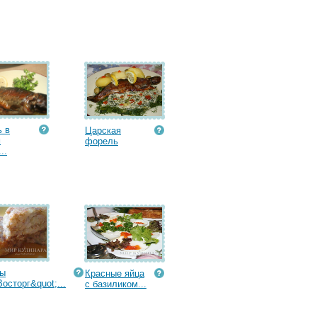
 в
Царская
м
форель
..
ты
Красные яйца
Восторг&quot;...
с базиликом...