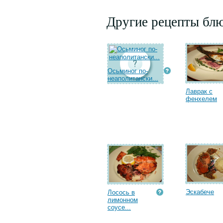
Другие рецепты бл
Осьминог по-
неаполитански...
Лаврак с
фенхелем
Эскабече
Лосось в
лимонном
соусе...