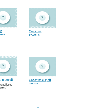
из
Салат из
жоли
тушенки
для детей
Салат из сырой
свеклы...
 корейское
детям)