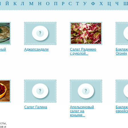
И
Й
К
Л
М
Н
О
П
Р
С
Т
У
Ф
Х
Ц
Ч
еный
Аджапсандали
Салат Радиккио
Бакла
с руколой...
Огонёк
Салат Галина
Апельсиновый
Баклаж
салат на
еврейск
коньяке...
сты,
ов и