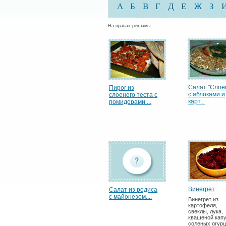
А
Б
В
Г
Д
Е
Ж
З
На правах рекламы:
Салат "Сло
Пирог из
с яблоками и
слоеного теста с
карт...
помидорами ...
Винегрет
Салат из редиса
с майонезом....
Винегрет из
картофеля,
свеклы, лука,
квашеной капу
соленых огурц