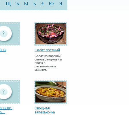
Ш
Щ
Ъ
Ы
Ь
Э
Ю
Я
жаны
Салат постный
Салат из вареной
свеклы, моркови и
яблок с
растительным
маслом.
аны по-
Овощная
и...
запеканочка