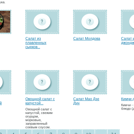
шка.
Салат из
Салат Молдова
Салат 
плавленных
джонд
сырков...
Овощной салат с
Салат Мао Дзе
Кимчи 
й
капустой...
Дун
Кимчи -
блюдо (
Овощной салат с
капустой, свежим
огурцом,
морковью,
заправленный
соевым соусом.