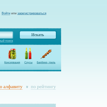
Войти
или
зарегистрироваться
ый поиск
Консервация
Соусы
Барбекю, гриль
о алфавиту
по рейтингу