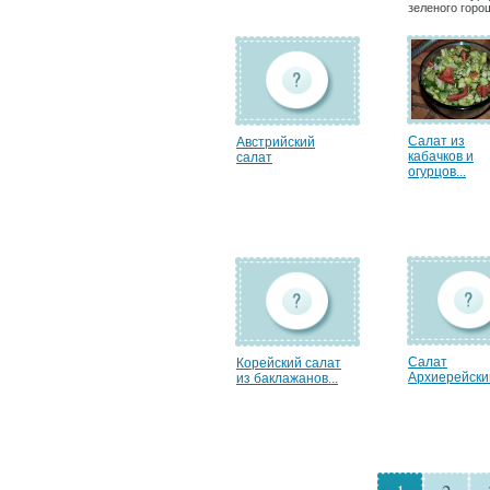
зеленого горо
Салат из
Австрийский
кабачков и
салат
огурцов...
Салат
Корейский салат
Архиерейски
из баклажанов...