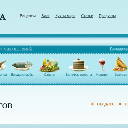
Рецепты
Блог
Кухни мира
Статьи
Продукты
р:
Кексы с начинкой
Расширенн
 мяса
Блюда из рыбы
Салаты
Выпечка, десерты
Напитки
Закуски
тов
по дате
п