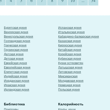
3
4
5
6
7
8
9
10
...
34
Бурятская кухня
Испанская кухня
Венгерская кухня
Итальянская кухня
Венесуэльская кухня
Кабардино-балкарская кухня
Голландская кухня
Казахская кухня
Греческая кухня
Киргизская кухня
Грузинская кухня
Китайская кухня
Датская кухня
Корейская кухня
Детская кухня
Кубинская кухня
Еврейская кухня
Кухни островитян
Европейская кухня
Латышская кухня
Египетская кухня
Литовская кухня
Индийская кухня
Мексиканская
Иорданская кухня
Молдавская кухня
Иракская кухня
Немецкая кухня
Ирландская кухня
Польская кухня
Библиотека
Калорийность
Приправы
Крупы, каши