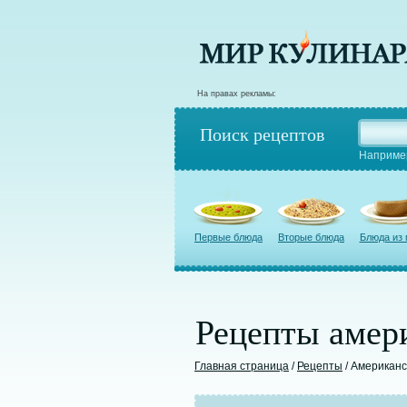
На правах рекламы:
Поиск рецептов
Наприме
Первые блюда
Вторые блюда
Блюда из
Рецепты амер
Главная страница
/
Рецепты
/ Американс