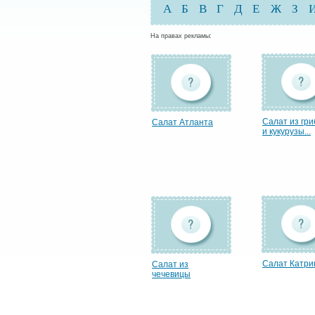
А
Б
В
Г
Д
Е
Ж
З
На правах рекламы:
Салат из гри
Салат Атланта
и кукурузы...
Салат Катри
Салат из
чечевицы