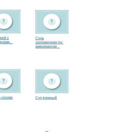
рей с
Соль
нами...
заправочная по-
американски...
 сосики
Суп куриный