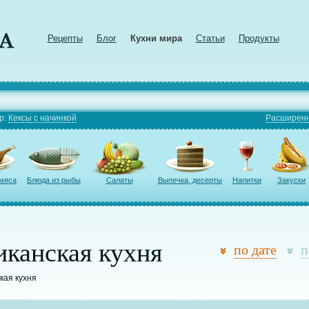
Рецепты
Блог
Кухни мира
Статьи
Продукты
р:
Кексы с начинкой
Расширенн
 мяса
Блюда из рыбы
Салаты
Выпечка, десерты
Напитки
Закуски
иканская кухня
по дате
п
кая кухня