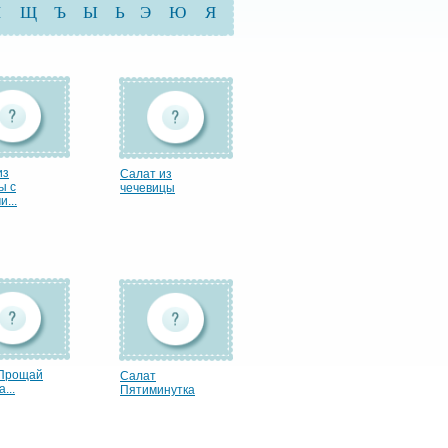
Ш
Щ
Ъ
Ы
Ь
Э
Ю
Я
из
Салат из
ы с
чечевицы
...
Прощай
Салат
...
Пятиминутка