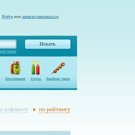
Войти
или
зарегистрироваться
ый поиск
Консервация
Соусы
Барбекю, гриль
о алфавиту
по рейтингу