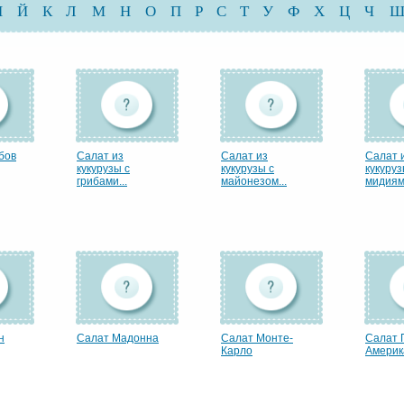
И
Й
К
Л
М
Н
О
П
Р
С
Т
У
Ф
Х
Ц
Ч
бов
Салат из
Салат из
Салат 
кукурузы с
кукурузы с
кукуруз
грибами...
майонезом...
мидиями
н
Салат Мадонна
Салат Монте-
Салат 
Карло
Америка