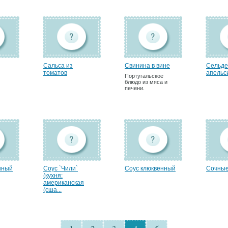
Сальса из
Свинина в вине
Сельде
томатов
апельси
Португальское
блюдо из мяса и
печени.
нный
Соус `Чили`
Соус клюквенный
Сочные
(кухня:
американская
(сша...