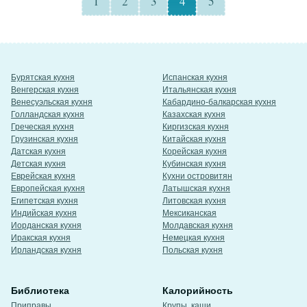
1
2
3
4
5
Бурятская кухня
Испанская кухня
Венгерская кухня
Итальянская кухня
Венесуэльская кухня
Кабардино-балкарская кухня
Голландская кухня
Казахская кухня
Греческая кухня
Киргизская кухня
Грузинская кухня
Китайская кухня
Датская кухня
Корейская кухня
Детская кухня
Кубинская кухня
Еврейская кухня
Кухни островитян
Европейская кухня
Латышская кухня
Египетская кухня
Литовская кухня
Индийская кухня
Мексиканская
Иорданская кухня
Молдавская кухня
Иракская кухня
Немецкая кухня
Ирландская кухня
Польская кухня
Библиотека
Калорийность
Приправы
Крупы, каши