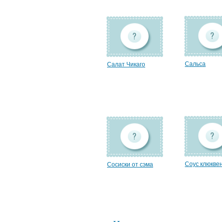
Сальса
Салат Чикаго
Соус клюкве
Сосиски от сэма