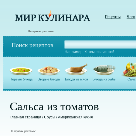
Рецепты
Блог
На правах рекламы:
Поиск рецептов
Например:
Кексы с начинкой
Первые блюда
Вторые блюда
Блюда из мяса
Блюда из рыбы
Сала
Сальса из томатов
Главная страница
/
Соусы
/
Американская кухня
На правах рекламы: