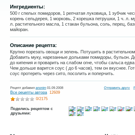
Ингредиенты:
500 г спелых помидоров, 1 репчатая луковица, 1 зубчик чес
корень сельдерея, 1 морковь, 2 корешка петрушки, 1 ч. л. му
л. растительного масла, 1 стакан бульона, соль, перец, ба
майоран.
Описание рецепта:
Крупно порезать овощи и зелень. Потушить в растительном
Добавить муку, нарезанные дольками помидоры, бульон. Д
до кипения и проварить на слабом огне, чтобы сальса едва
Чем дольше варится соус ( до 6 часов), тем он вкуснее. Го
соус протереть через сито, посолить и поперчить.
Рецепт добавил
anonim
01.09.2008
Отправить другу
Все рецепты автора
12609
0
/2175
Поделись рецептом с
друзьями: