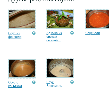
Аджика из
Сацебели
Соус из
свежих
фенхеля
овощей...
Соус
Соус с
Бешамель
коньяком