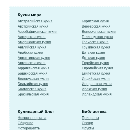
Кухни мира
Австралийская кухня
Бурятская кухня
Австрийская кухня
Венгерская кухня
Азербайджанская кухня
Венесуэльская кухня
Алжирская кухня
Голландская кухня
Американская кухня
Греческая кухня
Английская кухня
Грузинская кухня
Арабская кухня
Датская кухня
Аргентинская кухня
Детская кухня
Армянская кухня
Еврейская кухня
Африканская кухня
Европейская кухня
Башкирская кухня
Египетская кухня
Белорусская кухня
Индийская кухня
Бельгийская кухня
Иорданская кухня
Болгарская кухня
Иракская кухня
Бразильская кухня
Ирландская кухня
Кулинарный блог
Библиотека
Новости портала
Приправы
Общение
Овощи
Фоторецепты
Фрукты