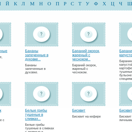
И
Й
К
Л
М
Н
О
П
Р
С
Т
У
Ф
Х
Ц
Ч
еные
Бананы
Бараний окорок,
Барани
запеченные в
жареный с
капуст
е,
духовке...
чесноком...
Баранин
капусто
Бананы
Бараний окорок,
картофе
запеченные в
жареный с
тушеные
духовке.
чесноком.
бульоне
специям
к
Белые грибы
Бисквит
Бискви
тушеные в
Бисквит на кефире
Бисквит
сливках...
е с
яичными
Белые грибы
тушеные в сливках
с зеленью и