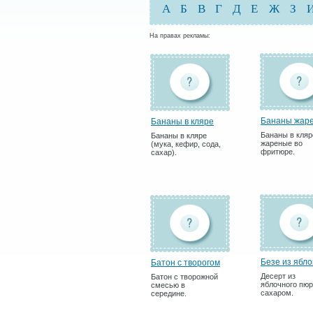
А
Б
В
Г
Д
Е
Ж
З
На правах рекламы:
Бананы жар
Бананы в кляре
Бананы в кляр
Бананы в кляре
жареные во
(мука, кефир, сода,
фритюре.
сахар).
Безе из ябло
Батон с творогом
Десерт из
Батон с творожной
яблочного пюр
смесью в
сахаром.
середине.