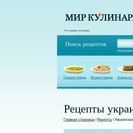
На правах рекламы:
Поиск рецептов
Наприме
Первые блюда
Вторые блюда
Блюда из
Рецепты украи
Главная страница
/
Рецепты
/ Украинска