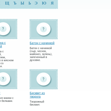
Ш
Щ
Ъ
Ы
Ь
Э
Ю
Я
на с
Батон с начинкой
ой
Батон с начинкой
(сыр, чеснок,
а с
майонез, зелень),
й,
запеченный в
лем,
духовке.
 в мясном
 со
и.
т
Бисквит из
творога
 из манки с
 белками.
Творожный
бисквит.