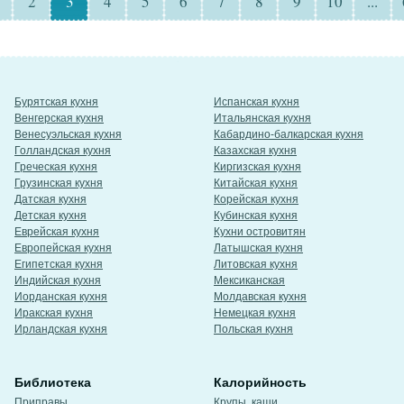
2
3
4
5
6
7
8
9
10
...
Бурятская кухня
Испанская кухня
Венгерская кухня
Итальянская кухня
Венесуэльская кухня
Кабардино-балкарская кухня
Голландская кухня
Казахская кухня
Греческая кухня
Киргизская кухня
Грузинская кухня
Китайская кухня
Датская кухня
Корейская кухня
Детская кухня
Кубинская кухня
Еврейская кухня
Кухни островитян
Европейская кухня
Латышская кухня
Египетская кухня
Литовская кухня
Индийская кухня
Мексиканская
Иорданская кухня
Молдавская кухня
Иракская кухня
Немецкая кухня
Ирландская кухня
Польская кухня
Библиотека
Калорийность
Приправы
Крупы, каши