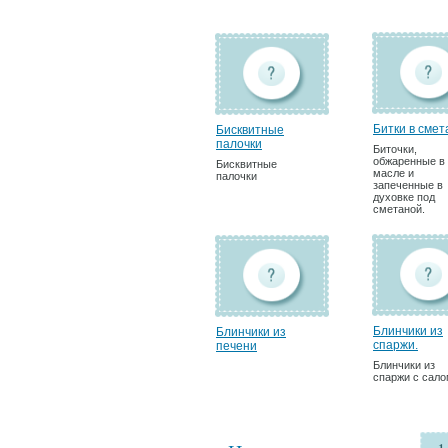
Битки в смет
Бисквитные
палочки
Биточки,
обжаренные в
Бисквитные
масле и
палочки
запеченные в
духовке под
сметаной.
Блинчики из
Блинчики из
спаржи.
печени
Блинчики из
спаржи с сало