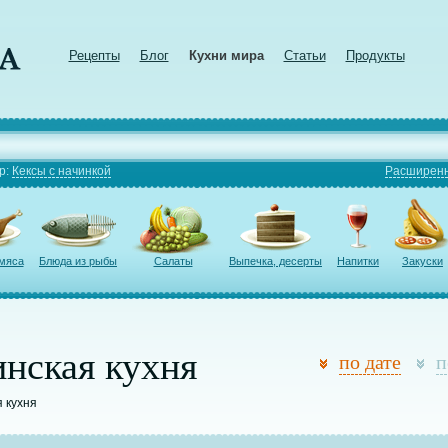
Рецепты
Блог
Кухни мира
Статьи
Продукты
р:
Кексы с начинкой
Расширенн
 мяса
Блюда из рыбы
Салаты
Выпечка, десерты
Напитки
Закуски
нская кухня
по дате
п
я кухня