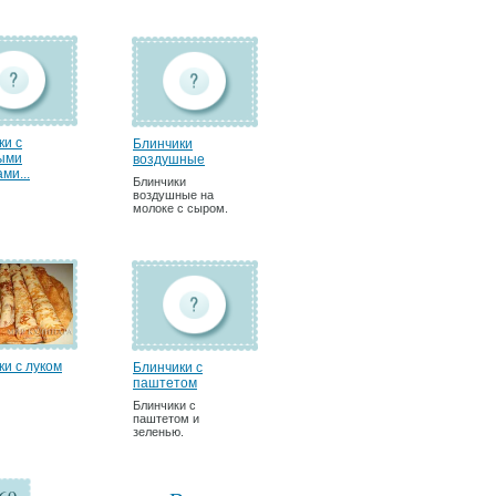
ки с
Блинчики
ыми
воздушные
ми...
Блинчики
воздушные на
молоке с сыром.
ки с луком
Блинчики с
паштетом
Блинчики с
паштетом и
зеленью.