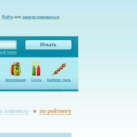
Войти
или
зарегистрироваться
ый поиск
Консервация
Соусы
Барбекю, гриль
о алфавиту
по рейтингу