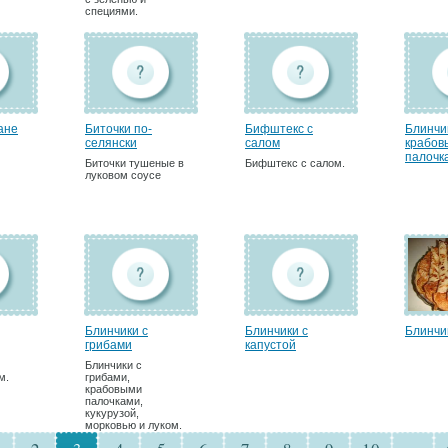
специями.
ане
Биточки по-
Бифштекс с
Блинчи
селянски
салом
крабов
палочка
Биточки тушеные в
Бифштекс с салом.
луковом соусе
Блинчики с
Блинчики с
Блинчи
грибами
капустой
Блинчики с
м.
грибами,
крабовыми
палочками,
кукурузой,
морковью и луком.