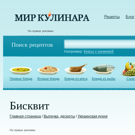
Рецепты
Блог
На правах рекламы:
Поиск рецептов
Например:
Кексы с начинкой
Первые блюда
Вторые блюда
Блюда из мяса
Блюда из рыбы
Сала
Бисквит
Главная страница
/
Выпечка, десерты
/
Украинская кухня
На правах рекламы: