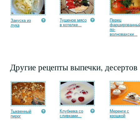
Тушеное мясо
Перец
Закуска из
в котелке...
фаршированны
лука
по-
волновахски...
Другие рецепты выпечки, десертов
Клубника со
Меренги с
Тыквенный
сливками...
крошкой
пирог