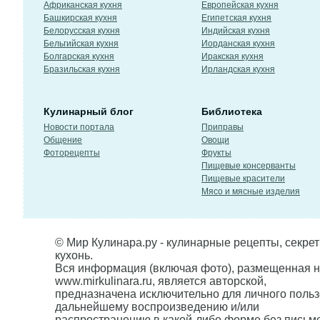
Африканская кухня
Европейская кухня
Башкирская кухня
Египетская кухня
Белорусская кухня
Индийская кухня
Бельгийская кухня
Иорданская кухня
Болгарская кухня
Иракская кухня
Бразильская кухня
Ирландская кухня
Кулинарный блог
Библиотека
Новости портала
Приправы
Общение
Овощи
Фоторецепты
Фрукты
Пищевые консерванты
Пищевые красители
Мясо и мясные изделия
© Мир Кулинара.ру - кулинарные рецепты, секре
кухонь.
Вся информация (включая фото), размещенная н
www.mirkulinara.ru, является авторской,
предназначена исключительно для личного польз
дальнейшему воспроизведению и/или
распространению в какой-либо форме без письм