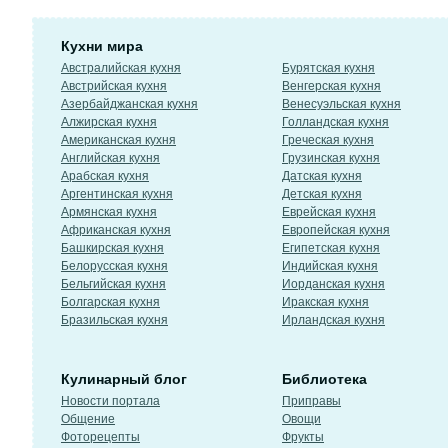
Кухни мира
Австралийская кухня
Бурятская кухня
Австрийская кухня
Венгерская кухня
Азербайджанская кухня
Венесуэльская кухня
Алжирская кухня
Голландская кухня
Американская кухня
Греческая кухня
Английская кухня
Грузинская кухня
Арабская кухня
Датская кухня
Аргентинская кухня
Детская кухня
Армянская кухня
Еврейская кухня
Африканская кухня
Европейская кухня
Башкирская кухня
Египетская кухня
Белорусская кухня
Индийская кухня
Бельгийская кухня
Иорданская кухня
Болгарская кухня
Иракская кухня
Бразильская кухня
Ирландская кухня
Кулинарный блог
Библиотека
Новости портала
Приправы
Общение
Овощи
Фоторецепты
Фрукты