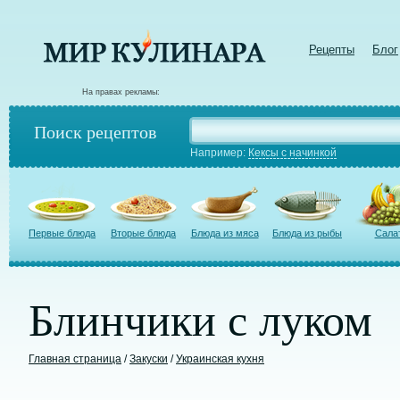
Рецепты
Блог
На правах рекламы:
Поиск рецептов
Например:
Кексы с начинкой
Первые блюда
Вторые блюда
Блюда из мяса
Блюда из рыбы
Сала
Блинчики с луком
Главная страница
/
Закуски
/
Украинская кухня