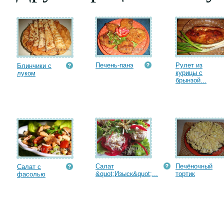
Печень-панэ
Рулет из
Блинчики с
курицы с
луком
брынзой...
Салат
Печёночный
Салат с
&quot;Изыск&quot;...
тортик
фасолью