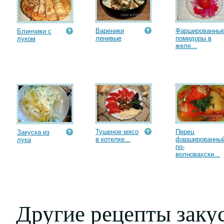
Вареники
Фаршированны
Блинчики с
ленивые
помидоры в
луком
желе...
Тушеное мясо
Перец
Закуска из
в котелке...
фаршированны
лука
по-
волновахски...
Другие рецепты заку