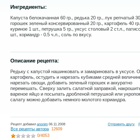
Ингредиенты:
Капуста белокачанная 60 гр., редька 20 гр., лук репчатый 30-
горошек зеленый консервированный 20 гр., картофель 40 гр.
куриное 1 шт., петрушка 5 гр., уксус столовый 2 ст.л., патис
шт., кориандр - 0.5 ч.л., соль по вкусу.
Описание рецепта:
Редьку с капустой нашинковать и замариновать в уксусе. 
картофель, остудить и нарезать кубиками средней величин
нарезать овощи, добавить зеленый горошек и аккуратно
перемешать. Сверху залить салатной заправкой, накрошит
вареное яйцо и посыпать дробленой петрушкой или укропом
салату можно добавить немного молотого кориандра.
Рецепт добавил
anonim
06.11.2008
Отправить другу
Все рецепты автора
12609
0
/4053