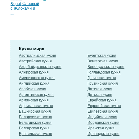
&quot;Слоеный
с яблоками и
...
Кухни мира
Австралийская кухня
Бурятская кухня
Австрийская кухня
Венгерская кухня
Азербайджанская кухня
Венесуэльская кухня
Алжирская кухня
Голландская кухня
Американская кухня
Греческая кухня
Английская кухня
Грузинская кухня
Арабская кухня
Датская кухня
Аргентинская кухня
Детская кухня
Армянская кухня
Еврейская кухня
Африканская кухня
Европейская кухня
Башкирская кухня
Египетская кухня
Белорусская кухня
Индийская кухня
Бельгийская кухня
Иорданская кухня
Болгарская кухня
Иракская кухня
Бразильская кухня
Ирландская кухня