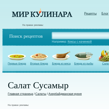
Рецепты
Блог
На правах рекламы:
Поиск рецептов
Например:
Кексы с начинкой
Первые блюда
Вторые блюда
Блюда из мяса
Блюда из рыбы
Сала
Салат Сусамыр
Главная страница
/
Салаты
/
Азербайджанская кухня
На правах рекламы: