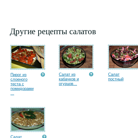
Другие рецепты салатов
Салат из
Салат
Пирог из
кабачков и
постный
слоеного
огурцов...
теста с
помидорами
...
Салат