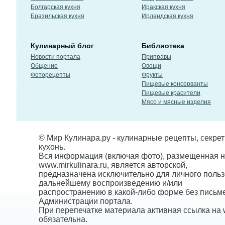
Болгарская кухня
Иракская кухня
Бразильская кухня
Ирландская кухня
Кулинарный блог
Библиотека
Новости портала
Приправы
Общение
Овощи
Фоторецепты
Фрукты
Пищевые консерванты
Пищевые красители
Мясо и мясные изделия
© Мир Кулинара.ру - кулинарные рецепты, секре
кухонь.
Вся информация (включая фото), размещенная н
www.mirkulinara.ru, является авторской,
предназначена исключительно для личного польз
дальнейшему воспроизведению и/или
распространению в какой-либо форме без письм
Администрации портала.
При перепечатке материала активная ссылка на w
обязательна.