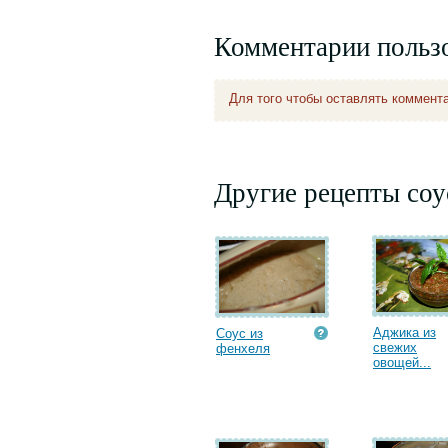
Комментарии польз
Для того чтобы оставлять коммент
Другие рецепты соу
Аджика из
Соус из
свежих
фенхеля
овощей...