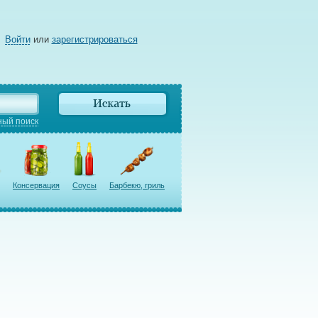
Войти
или
зарегистрироваться
ый поиск
Консервация
Соусы
Барбекю, гриль