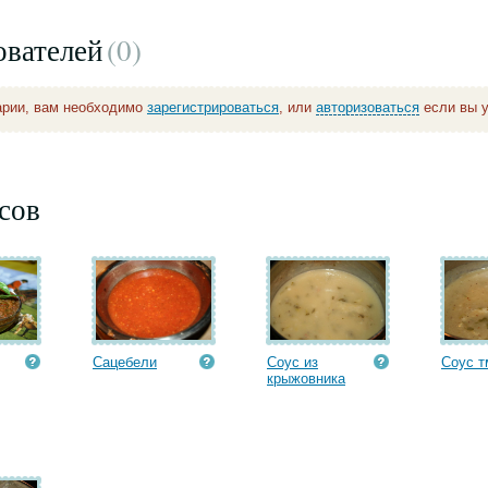
ователей
(0
)
арии, вам необходимо
зарегистрироваться
, или
авторизоваться
если вы у
сов
Сацебели
Соус из
Соус т
крыжовника