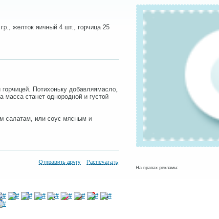
гр., желток яичный 4 шт., горчица 25
и горчицей. Потихоньку добавляямасло,
а масса станет однородной и густой
ым салатам, или соус мясным и
Отправить другу
Распечатать
На правах рекламы: