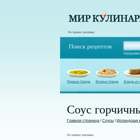
На правах рекламы:
Поиск рецептов
Наприме
Первые блюда
Вторые блюда
Блюда из
Соус горчичн
Главная страница
/
Соусы
/
Ирландская 
На правах рекламы: