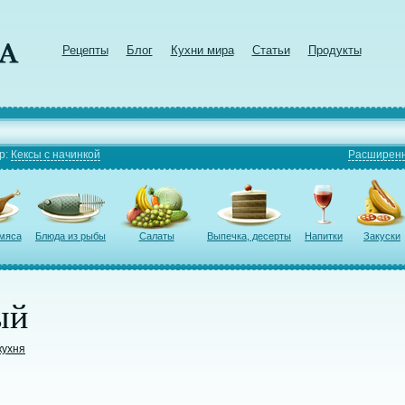
Рецепты
Блог
Кухни мира
Статьи
Продукты
р:
Кексы с начинкой
Расширенн
 мяса
Блюда из рыбы
Салаты
Выпечка, десерты
Напитки
Закуски
ый
кухня