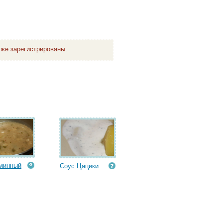
же зарегистрированы.
минный
Соус Цацики