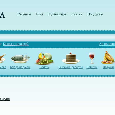
Рецепты
Блог
Кухни мира
Статьи
Продукты
р:
Кексы с начинкой
Расширенн
 мяса
Блюда из рыбы
Салаты
Выпечка, десерты
Напитки
Закуски
я кухня