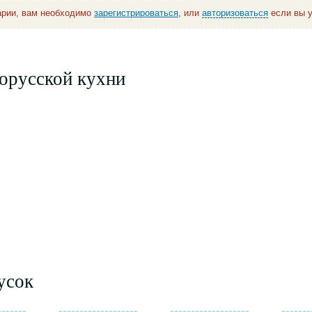
арии, вам необходимо
зарегистрироваться
, или
авторизоваться
если вы у
орусской кухни
усок