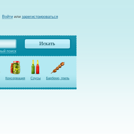
Войти
или
зарегистрироваться
ый поиск
Консервация
Соусы
Барбекю, гриль