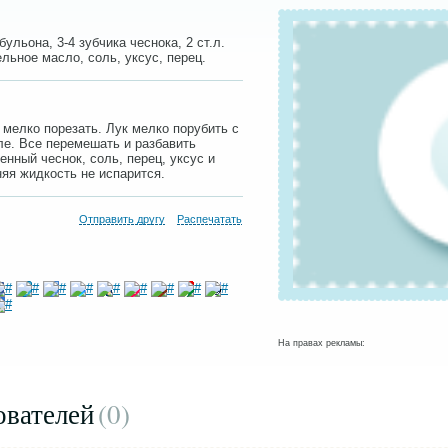
бульона, 3-4 зубчика чеснока, 2 ст.л.
льное масло, соль, уксус, перец.
 мелко порезать. Лук мелко порубить с
ле. Все перемешать и разбавить
нный чеснок, соль, перец, уксус и
яя жидкость не испарится.
Отправить другу
Распечатать
На правах рекламы:
ователей
(0
)