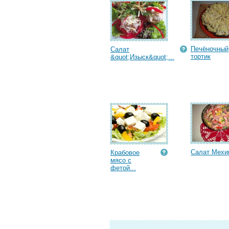
Печёночный
Салат
тортик
&quot;Изыск&quot;...
Салат Мехи
Крабовое
мясо с
фетой...