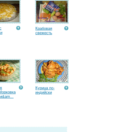
с
Крабовая
ми
cвежесть
к
Курица по-
Морковка
индийски
м&am...