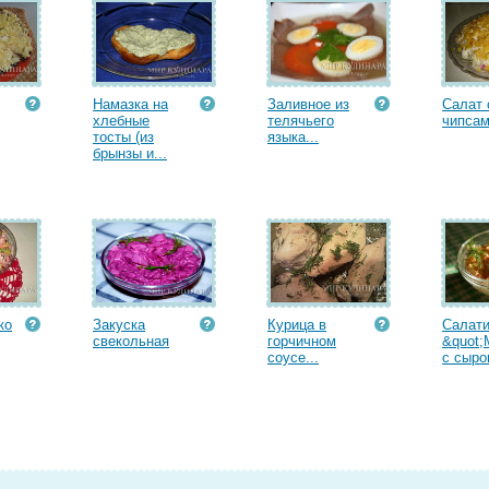
Намазка на
Заливное из
Салат 
хлебные
телячьего
чипса
тосты (из
языка...
брынзы и...
ко
Закуска
Курица в
Салати
свекольная
горчичном
&quot;
соусе...
с сыро