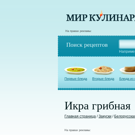
На правах рекламы:
Поиск рецептов
Наприме
Первые блюда
Вторые блюда
Блюда из
Икра грибная
Главная страница
/
Закуски
/
Белорусска
На правах рекламы: