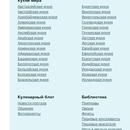
Кухни мира
Австралийская кухня
Бурятская кухня
Австрийская кухня
Венгерская кухня
Азербайджанская кухня
Венесуэльская кухня
Алжирская кухня
Голландская кухня
Американская кухня
Греческая кухня
Английская кухня
Грузинская кухня
Арабская кухня
Датская кухня
Аргентинская кухня
Детская кухня
Армянская кухня
Еврейская кухня
Африканская кухня
Европейская кухня
Башкирская кухня
Египетская кухня
Белорусская кухня
Индийская кухня
Бельгийская кухня
Иорданская кухня
Болгарская кухня
Иракская кухня
Бразильская кухня
Ирландская кухня
Кулинарный блог
Библиотека
Новости портала
Приправы
Общение
Овощи
Фоторецепты
Фрукты
Пищевые консерванты
Пищевые красители
Мясо и мясные изделия