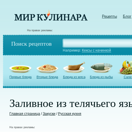
Рецепты
Блог
На правах рекламы:
Поиск рецептов
Например:
Кексы с начинкой
Первые блюда
Вторые блюда
Блюда из мяса
Блюда из рыбы
Сала
Заливное из телячьего яз
Главная страница
/
Закуски
/
Русская кухня
На правах рекламы: