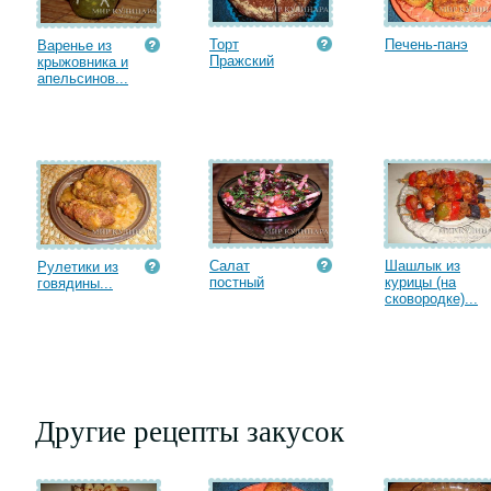
Торт
Печень-панэ
Варенье из
Пражский
крыжовника и
апельсинов...
Салат
Шашлык из
Рулетики из
постный
курицы (на
говядины...
сковородке)...
Другие рецепты закусок