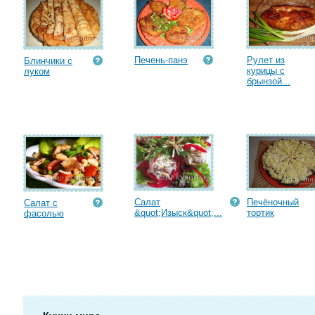
Печень-панэ
Рулет из
Блинчики с
курицы с
луком
брынзой...
Салат
Печёночный
Салат с
&quot;Изыск&quot;...
тортик
фасолью