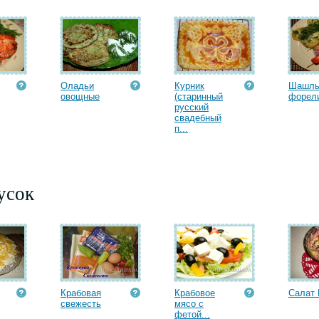
Оладьи
Курник
Шашлы
овощные
(старинный
форел
русский
свадебный
п...
усок
Крабовая
Крабовое
Салат 
cвежесть
мясо с
фетой...