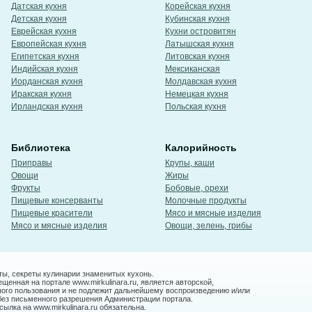
Датская кухня
Корейская кухня
Детская кухня
Кубинская кухня
Еврейская кухня
Кухни островитян
Европейская кухня
Латышская кухня
Египетская кухня
Литовская кухня
Индийская кухня
Мексиканская
Иорданская кухня
Молдавская кухня
Иракская кухня
Немецкая кухня
Ирландская кухня
Польская кухня
Библиотека
Калорийность
Приправы
Крупы, каши
Овощи
Жиры
Фрукты
Бобовые, орехи
Пищевые консерванты
Молочные продукты
Пищевые красители
Мясо и мясные изделия
Мясо и мясные изделия
Овощи, зелень, грибы
ты, секреты кулинарии знаменитых кухонь.
енная на портале www.mirkulinara.ru, является авторской,
ного пользования и не подлежит дальнейшему воспроизведению и/или
без письменного разрешения Администрации портала.
ылка на www.mirkulinara.ru обязательна.