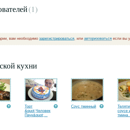
ователей
(1
)
арии, вам необходимо
зарегистрироваться
, или
авторизоваться
если вы у
ской кухни
Торт
Соус тминный
Теляти
&quot;Человек
соусе 
Паук&quot;...
тмина..