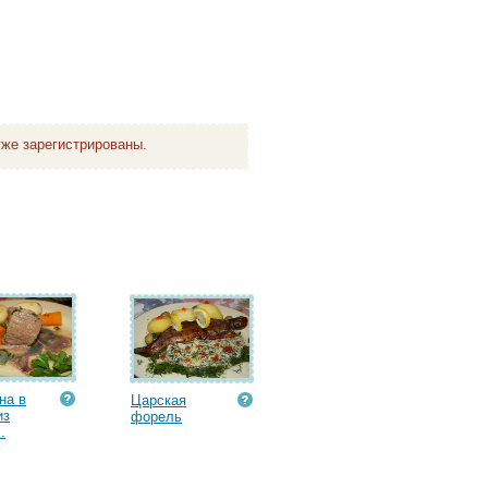
же зарегистрированы.
на в
Царская
из
форель
.