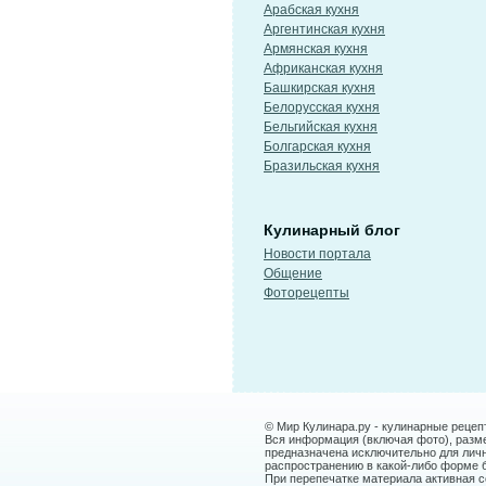
Арабская кухня
Аргентинская кухня
Армянская кухня
Африканская кухня
Башкирская кухня
Белорусская кухня
Бельгийская кухня
Болгарская кухня
Бразильская кухня
Кулинарный блог
Новости портала
Общение
Фоторецепты
© Мир Кулинара.ру - кулинарные рецеп
Вся информация (включая фото), размещ
предназначена исключительно для лич
распространению в какой-либо форме 
При перепечатке материала активная сс