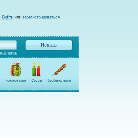
Войти
или
зарегистрироваться
ый поиск
Консервация
Соусы
Барбекю, гриль