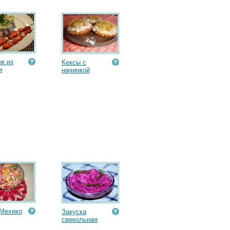
к из
Кексы с
и
начинкой
Мехико
Закуска
свекольная