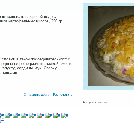
замариновать в горячей воде с
пачка картофельных чипсов, 250 гр.
 слоями в такой последовательности:
сардины (хорошо размять вилкой вместе
 капусту, сардины, лук. Сверху
ь чипсами.
Отправить другу
Распечатать
На правах рекламы: