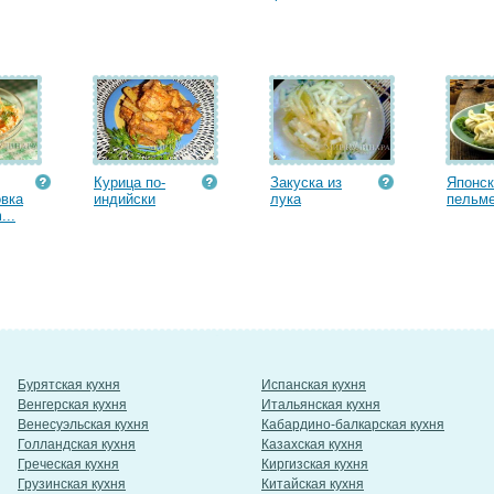
Курица по-
Закуска из
Японск
овка
индийски
лука
пельм
...
Бурятская кухня
Испанская кухня
Венгерская кухня
Итальянская кухня
Венесуэльская кухня
Кабардино-балкарская кухня
Голландская кухня
Казахская кухня
Греческая кухня
Киргизская кухня
Грузинская кухня
Китайская кухня