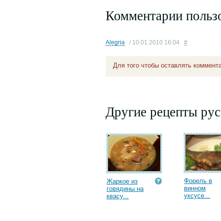
Комментарии польз
Alegria
/ 10.01.2010 16:04
#
Для того чтобы оставлять коммент
Другие рецепты рус
Форель в
Жаркое из
винном
говядины на
уксусе...
квасу...