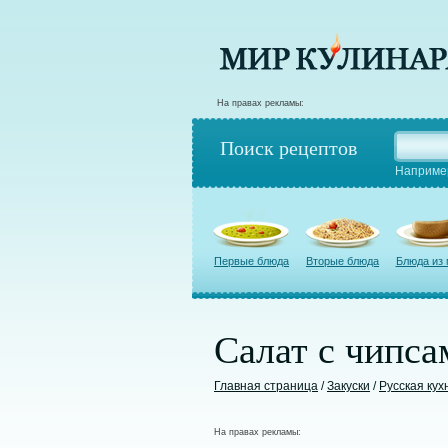
На правах рекламы:
Поиск рецептов
Наприме
Первые блюда
Вторые блюда
Блюда из
Салат с чипса
Главная страница
/
Закуски
/
Русская кух
На правах рекламы: