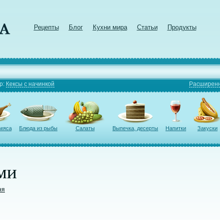
Рецепты
Блог
Кухни мира
Статьи
Продукты
р:
Кексы с начинкой
Расширенн
 мяса
Блюда из рыбы
Салаты
Выпечка, десерты
Напитки
Закуски
ми
ня