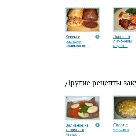
Лосось в
Кексы с
лимонном
разными
соусе...
начинками...
Другие рецепты зак
Салат с
Заливное из
чипсами
телячьего
языка...