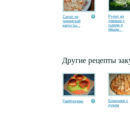
Рулет из
Салат из
лаваша с
пекинской
сыром и
капусты...
яйцом...
Другие рецепты зак
Блинчики с
Гамбургеры
луком