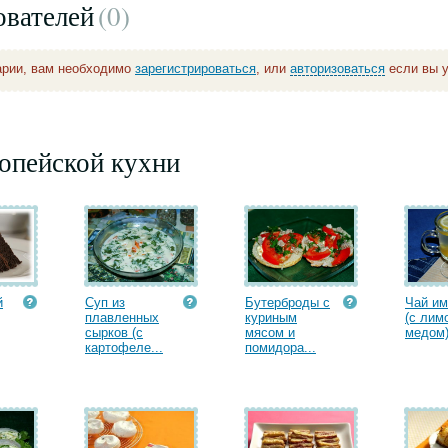
ователей
(0
)
арии, вам необходимо
зарегистрироваться
, или
авторизоваться
если вы у
опейской кухни
й
Суп из
Бутерброды с
Чай и
плавленных
куриным
(с лим
сырков (с
мясом и
медом)
картофеле...
помидора...