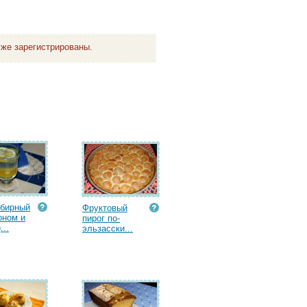
же зарегистрированы.
мбирный
Фруктовый
оном и
пирог по-
...
эльзасски...