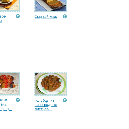
вое
Сырный кекс
е
к из
Голубцы из
 (на
виноградных
дке)...
листьев...