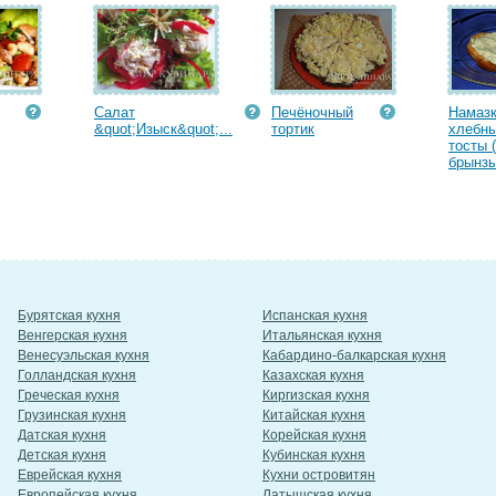
Салат
Печёночный
Намазк
&quot;Изыск&quot;...
тортик
хлебн
тосты 
брынзы
Бурятская кухня
Испанская кухня
Венгерская кухня
Итальянская кухня
Венесуэльская кухня
Кабардино-балкарская кухня
Голландская кухня
Казахская кухня
Греческая кухня
Киргизская кухня
Грузинская кухня
Китайская кухня
Датская кухня
Корейская кухня
Детская кухня
Кубинская кухня
Еврейская кухня
Кухни островитян
Европейская кухня
Латышская кухня