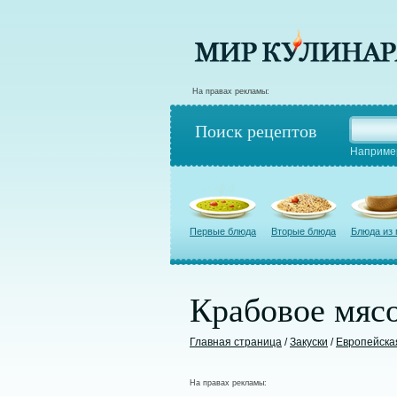
На правах рекламы:
Поиск рецептов
Наприме
Первые блюда
Вторые блюда
Блюда из
Крабовое мясо
Главная страница
/
Закуски
/
Европейска
На правах рекламы: