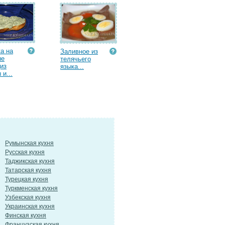
а на
Заливное из
ые
телячьего
(из
языка...
 и...
Румынская кухня
Русская кухня
Таджикская кухня
Татарская кухня
Турецкая кухня
Туркменская кухня
Узбекская кухня
Украинская кухня
Финская кухня
Французская кухня