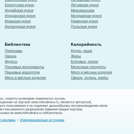
Египетская кухня
Литовская кухня
Индийская кухня
Мексиканская
Иорданская кухня
Молдавская кухня
Иракская кухня
Немецкая кухня
Ирландская кухня
Польская кухня
Библиотека
Калорийность
Приправы
Крупы, каши
Овощи
Жиры
Фрукты
Бобовые, орехи
Пищевые консерванты
Молочные продукты
Пищевые красители
Мясо и мясные изделия
Мясо и мясные изделия
Овощи, зелень, грибы
ты, секреты кулинарии знаменитых кухонь.
енная на портале www.mirkulinara.ru, является авторской,
ного пользования и не подлежит дальнейшему воспроизведению и/или
без письменного разрешения Администрации портала.
ылка на www.mirkulinara.ru обязательна.
е рекламы
/
Информационные источники