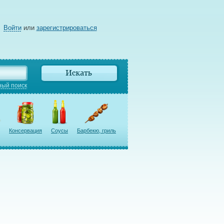
Войти
или
зарегистрироваться
ый поиск
Консервация
Соусы
Барбекю, гриль