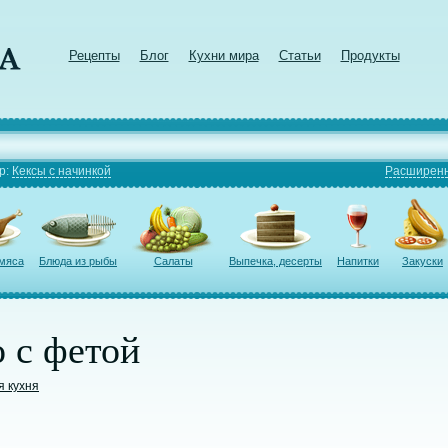
Рецепты
Блог
Кухни мира
Статьи
Продукты
р:
Кексы с начинкой
Расширенн
 мяса
Блюда из рыбы
Салаты
Выпечка, десерты
Напитки
Закуски
 с фетой
я кухня