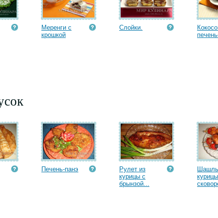
Меренги с
Слойки.
Кокосо
крошкой
печень
усок
Печень-панэ
Рулет из
Шашлы
курицы с
курицы
брынзой...
сковоро