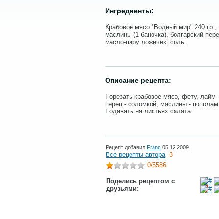
Ингредиенты:
Крабовое мясо "Водный мир" 240 гр., 
маслины (1 баночка), болгарский пер
масло-пару ложечек, соль.
Описание рецепта:
Порезать крабовое мясо, фету, лайм 
перец - соломкой; маслины - пополам
Подавать на листьях салата.
Рецепт добавил
Franc
05.12.2009
Все рецепты автора
3
0
/5586
Поделись рецептом с
друзьями: