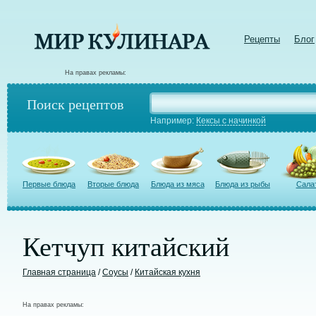
Рецепты
Блог
На правах рекламы:
Поиск рецептов
Например:
Кексы с начинкой
Первые блюда
Вторые блюда
Блюда из мяса
Блюда из рыбы
Сала
Кетчуп китайский
Главная страница
/
Соусы
/
Китайская кухня
На правах рекламы: