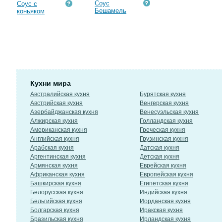
Соус
Соус с
Бешамель
коньяком
Кухни мира
Австралийская кухня
Бурятская кухня
Австрийская кухня
Венгерская кухня
Азербайджанская кухня
Венесуэльская кухня
Алжирская кухня
Голландская кухня
Американская кухня
Греческая кухня
Английская кухня
Грузинская кухня
Арабская кухня
Датская кухня
Аргентинская кухня
Детская кухня
Армянская кухня
Еврейская кухня
Африканская кухня
Европейская кухня
Башкирская кухня
Египетская кухня
Белорусская кухня
Индийская кухня
Бельгийская кухня
Иорданская кухня
Болгарская кухня
Иракская кухня
Бразильская кухня
Ирландская кухня