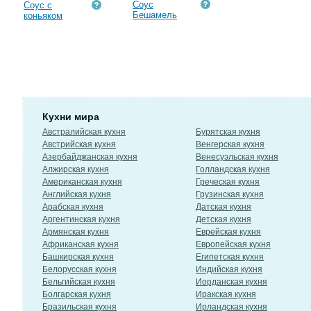
Соус
Соус с
Бешамель
коньяком
Кухни мира
Австралийская кухня
Бурятская кухня
Австрийская кухня
Венгерская кухня
Азербайджанская кухня
Венесуэльская кухня
Алжирская кухня
Голландская кухня
Американская кухня
Греческая кухня
Английская кухня
Грузинская кухня
Арабская кухня
Датская кухня
Аргентинская кухня
Детская кухня
Армянская кухня
Еврейская кухня
Африканская кухня
Европейская кухня
Башкирская кухня
Египетская кухня
Белорусская кухня
Индийская кухня
Бельгийская кухня
Иорданская кухня
Болгарская кухня
Иракская кухня
Бразильская кухня
Ирландская кухня