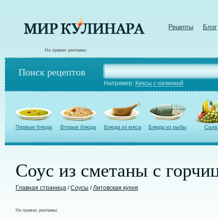
Рецепты
Блог
На правах рекламы:
Поиск рецептов
Например:
Кексы с начинкой
Первые блюда
Вторые блюда
Блюда из мяса
Блюда из рыбы
Сала
Соус из сметаны с горчиц
Главная страница
/
Соусы
/
Литовская кухня
На правах рекламы: