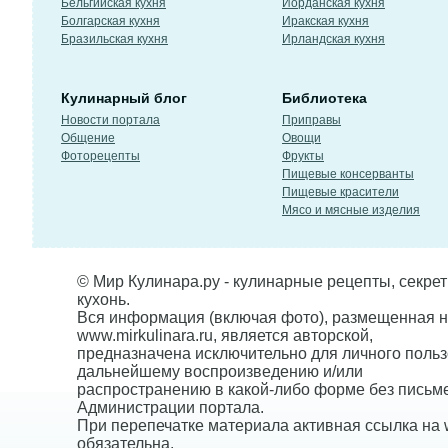
Бельгийская кухня
Иорданская кухня
Болгарская кухня
Иракская кухня
Бразильская кухня
Ирландская кухня
Кулинарный блог
Библиотека
Новости портала
Приправы
Общение
Овощи
Фоторецепты
Фрукты
Пищевые консерванты
Пищевые красители
Мясо и мясные изделия
© Мир Кулинара.ру - кулинарные рецепты, секре
кухонь.
Вся информация (включая фото), размещенная н
www.mirkulinara.ru, является авторской,
предназначена исключительно для личного польз
дальнейшему воспроизведению и/или
распространению в какой-либо форме без письм
Администрации портала.
При перепечатке материала активная ссылка на w
обязательна.