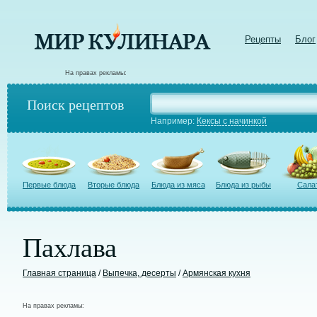
Рецепты
Блог
На правах рекламы:
Поиск рецептов
Например:
Кексы с начинкой
Первые блюда
Вторые блюда
Блюда из мяса
Блюда из рыбы
Сала
Пахлава
Главная страница
/
Выпечка, десерты
/
Армянская кухня
На правах рекламы: