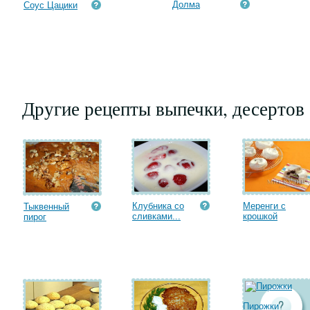
Долма
Соус Цацики
Другие рецепты выпечки, десертов
Клубника со
Меренги с
Тыквенный
сливками...
крошкой
пирог
Пирожки