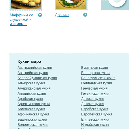
Драники
Маффины со
сгущенкой и
изюмом...
Кухни мира
Австралийская кухня
Бурятская кухня
Австрийская кухня
Венгерская кухня
Азербайджанская кухня
Венесуэльская кухня
Алжирская кухня
Голландская кухня
Американская кухня
Греческая кухня
Английская кухня
Грузинская кухня
Арабская кухня
Датская кухня
Аргентинская кухня
Детская кухня
Армянская кухня
Еврейская кухня
Африканская кухня
Европейская кухня
Башкирская кухня
Египетская кухня
Белорусская кухня
Индийская кухня