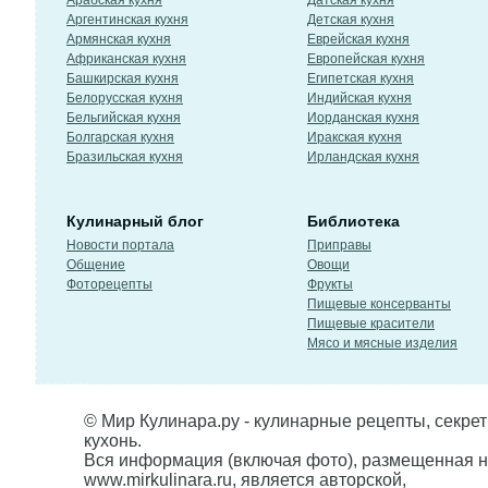
Арабская кухня
Датская кухня
Аргентинская кухня
Детская кухня
Армянская кухня
Еврейская кухня
Африканская кухня
Европейская кухня
Башкирская кухня
Египетская кухня
Белорусская кухня
Индийская кухня
Бельгийская кухня
Иорданская кухня
Болгарская кухня
Иракская кухня
Бразильская кухня
Ирландская кухня
Кулинарный блог
Библиотека
Новости портала
Приправы
Общение
Овощи
Фоторецепты
Фрукты
Пищевые консерванты
Пищевые красители
Мясо и мясные изделия
© Мир Кулинара.ру - кулинарные рецепты, секре
кухонь.
Вся информация (включая фото), размещенная н
www.mirkulinara.ru, является авторской,