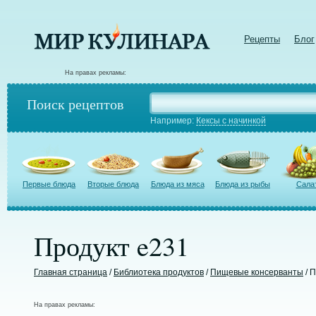
Рецепты
Блог
На правах рекламы:
Поиск рецептов
Например:
Кексы с начинкой
Первые блюда
Вторые блюда
Блюда из мяса
Блюда из рыбы
Сала
Продукт e231
Главная страница
/
Библиотека продуктов
/
Пищевые консерванты
/ 
На правах рекламы: