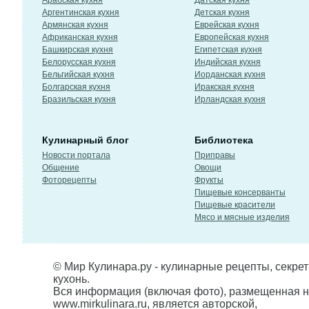
Арабская кухня
Датская кухня
Аргентинская кухня
Детская кухня
Армянская кухня
Еврейская кухня
Африканская кухня
Европейская кухня
Башкирская кухня
Египетская кухня
Белорусская кухня
Индийская кухня
Бельгийская кухня
Иорданская кухня
Болгарская кухня
Иракская кухня
Бразильская кухня
Ирландская кухня
Кулинарный блог
Библиотека
Новости портала
Приправы
Общение
Овощи
Фоторецепты
Фрукты
Пищевые консерванты
Пищевые красители
Мясо и мясные изделия
© Мир Кулинара.ру - кулинарные рецепты, секре
кухонь.
Вся информация (включая фото), размещенная н
www.mirkulinara.ru, является авторской,