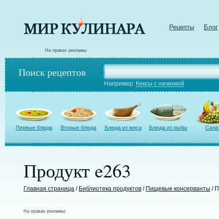
Рецепты
Блог
На правах рекламы:
Поиск рецептов
Например:
Кексы с начинкой
Первые блюда
Вторые блюда
Блюда из мяса
Блюда из рыбы
Сала
Продукт e263
Главная страница
/
Библиотека продуктов
/
Пищевые консерванты
/ 
На правах рекламы: