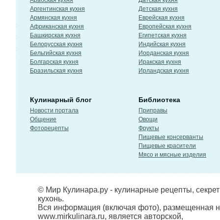
Арабская кухня
Датская кухня
Аргентинская кухня
Детская кухня
Армянская кухня
Еврейская кухня
Африканская кухня
Европейская кухня
Башкирская кухня
Египетская кухня
Белорусская кухня
Индийская кухня
Бельгийская кухня
Иорданская кухня
Болгарская кухня
Иракская кухня
Бразильская кухня
Ирландская кухня
Кулинарный блог
Библиотека
Новости портала
Приправы
Общение
Овощи
Фоторецепты
Фрукты
Пищевые консерванты
Пищевые красители
Мясо и мясные изделия
© Мир Кулинара.ру - кулинарные рецепты, секре
кухонь.
Вся информация (включая фото), размещенная н
www.mirkulinara.ru, является авторской,