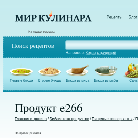
Рецепты
Блог
На правах рекламы:
Поиск рецептов
Например:
Кексы с начинкой
Первые блюда
Вторые блюда
Блюда из мяса
Блюда из рыбы
Сала
Продукт e266
Главная страница
/
Библиотека продуктов
/
Пищевые консерванты
/ 
На правах рекламы: