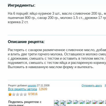
Ингредиенты:
На 6 порций: яйцо куриное 3 шт., масло сливочное 200 гр., 
пшеничая 800 гр., сахар 200 гр., молоко 1.5 ст., дрожжи 17 гр
коринка 2 ст.
Описание рецепта:
Растереть с сахаром размягченное сливочное масло, доба
и влить две трети горчего молока. Оставшееся молоко сме
с дрожжами, смешать с тестом и оставить в теплом месте. 
поднимется, смешать с тестом яйца и распаренную коринку
Выложить в намазанную маслом форму и выпекать.
Рецепт добавил
anonim
27.11.2008
Отправить другу
Все рецепты автора
12609
0
/3816
Поделись рецептом с
друзьями: