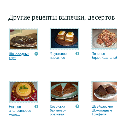
Другие рецепты выпечки, десертов
Фруктовое
Печенье
Шоколадный
пирожное
&quot;Каштаны&q
торт
Коврижка
Швейцарские
Нежное
бананово-
Шоколадные
апельсиновое
ореховая...
Трюфеля...
желе...