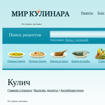
Рецепты
Блог
На правах рекламы:
Поиск рецептов
Например:
Кексы с начинкой
Первые блюда
Вторые блюда
Блюда из мяса
Блюда из рыбы
Сала
Кулич
Главная страница
/
Выпечка, десерты
/
Английская кухня
На правах рекламы: