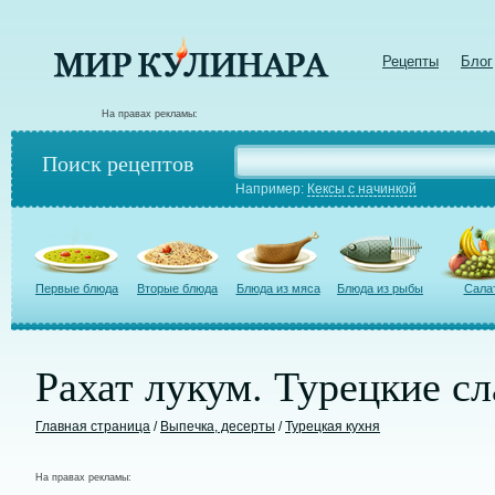
Рецепты
Блог
На правах рекламы:
Поиск рецептов
Например:
Кексы с начинкой
Первые блюда
Вторые блюда
Блюда из мяса
Блюда из рыбы
Сала
Рахат лукум. Турецкие сл
Главная страница
/
Выпечка, десерты
/
Турецкая кухня
На правах рекламы: