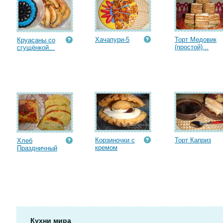
Хачапури-5
Торт Медовик
Круасаны со
(простой)...
сгущёнкой...
Корзиночки с
Торт Каприз
Хлеб
кремом
Праздничный
Кухни мира