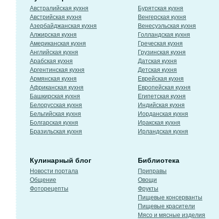
Австралийская кухня
Бурятская кухня
Австрийская кухня
Венгерская кухня
Азербайджанская кухня
Венесуэльская кухня
Алжирская кухня
Голландская кухня
Американская кухня
Греческая кухня
Английская кухня
Грузинская кухня
Арабская кухня
Датская кухня
Аргентинская кухня
Детская кухня
Армянская кухня
Еврейская кухня
Африканская кухня
Европейская кухня
Башкирская кухня
Египетская кухня
Белорусская кухня
Индийская кухня
Бельгийская кухня
Иорданская кухня
Болгарская кухня
Иракская кухня
Бразильская кухня
Ирландская кухня
Кулинарный блог
Библиотека
Новости портала
Приправы
Общение
Овощи
Фоторецепты
Фрукты
Пищевые консерванты
Пищевые красители
Мясо и мясные изделия