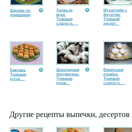
Халва из
Мухаллеби с
Шаурма по-
муки.
йогуртом.
домашнему
Турецкая
Турецкий
сладость....
десерт...
Шоколадные
Ванильные
Баклава.
полумесяцы.
курабье.
Турецкая
Турецкая
Турецкая
кухня....
кухня...
сладость....
Другие рецепты выпечки, десертов