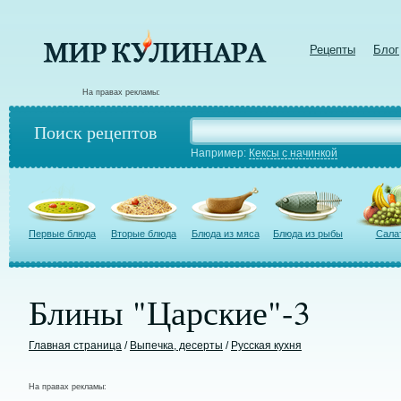
Рецепты
Блог
На правах рекламы:
Поиск рецептов
Например:
Кексы с начинкой
Первые блюда
Вторые блюда
Блюда из мяса
Блюда из рыбы
Сала
Блины "Царские"-3
Главная страница
/
Выпечка, десерты
/
Русская кухня
На правах рекламы: