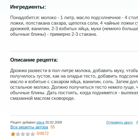
Ингредиенты:
Понадобится: молоко - 1 литр, масло подсолнечное - 4 сто
ложки, полстакана сахара, щепотка соли, 4 чайные ложки 
дрожжей, ванилин, 2-3 взбитых яйца, муки (немного больше
обычные блины) - примерно 2-3 стакана.
Описание рецепта:
Дрожжи развести в пол-литре молока, добавить муку, чтоб
получилось густое, как на оладьи тесто, добавить подсолн
масло и взбитые с сахаром яйца, ванилин, соль. Затем дол
остальное молоко. Должно получиться тесто немого гуще, 
обычные блины. Дать постоять, когда поднимется - выпека
смазанной маслом сковороде.
Рецепт добавил
slava
26.02.2009
Отправить другу
Все рецепты автора
55
0
/9572