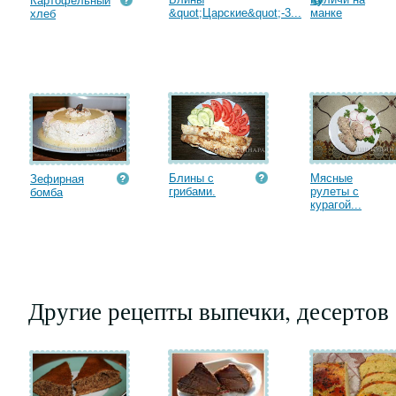
Картофельный
&quot;Царские&quot;-3...
манке
хлеб
Блины с
Мясные
Зефирная
грибами.
рулеты с
бомба
курагой...
Другие рецепты выпечки, десертов