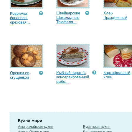
Швейцарские
Хлеб
Коврижка
Шоколадные
Праздничный
бананово-
Трюфеля...
ореховая...
Рыбный пирог (с
Картофельный
Орешки со
консервированной
хлеб
сгущёнкой
рыбо...
Кухни мира
Австралийская кухня
Бурятская кухня