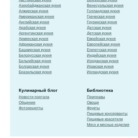
Австрийская кухня
Венгерская кухня
Азербайджанская кухня
Венесуэльская кухня
Алжирская кухня
Голландская кухня
Американская кухня
Греческая кухня
Английская кухня
Грузинская кухня
Арабская кухня
Датская кухня
Аргентинская кухня
Детская кухня
Армянская кухня
Еврейская кухня
Африканская кухня
Европейская кухня
Башкирская кухня
Египетская кухня
Белорусская кухня
Индийская кухня
Бельгийская кухня
Иорданская кухня
Болгарская кухня
Иракская кухня
Бразильская кухня
Ирландская кухня
Кулинарный блог
Библиотека
Новости портала
Приправы
Общение
Овощи
Фоторецепты
Фрукты
Пищевые консерванты
Пищевые красители
Мясо и мясные изделия