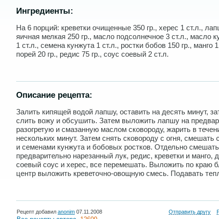
Ингредиенты:
На 6 порций: креветки очищенные 350 гр., херес 1 ст.л., ла
яичная мелкая 250 гр., масло подсолнечное 3 ст.л., масло 
1 ст.л., семена кунжута 1 ст.л., ростки бобов 150 гр., манго 1
порей 20 гр., редис 75 гр., соус соевый 2 ст.л.
Описание рецепта:
Залить кипящей водой лапшу, оставить на десять минут, за
слить вожу и обсушить. Затем выложить лапшу на предва
разогретую и смазанную маслом сковороду, жарить в течен
нескольких минут. Затем снять сковороду с огня, смешать 
и семенами кунжута и бобовых ростков. Отдельно смешать
предварительно нарезанный лук, редис, креветки и манго, 
соевый соус и херес, все перемешать. Выложить по краю б
центр выложить креветочно-овощную смесь. Подавать теп
Рецепт добавил
anonim
07.11.2008
Отправить другу