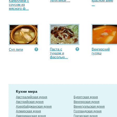
телятиной ...
красном вине
Капеллини с
...
соусом из
мясного ф...
Паста с
Венгерский
Суп пити
тунцом и
гуляш
фасолью...
Кухни мира
Австралийская кухня
Бурятская кухня
Австрийская кухня
Венгерская кухня
Азербайджанская кухня
Венесуэльская кухня
Алжирская кухня
Голландская кухня
Американская кухня
Греческая кухня