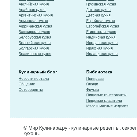
Английская кухня
Грузинская кухня
Арабская кухня
Датская кухня
Аргентинская кухня
Детская кухня
Армянская кухня
Еврейская кухня
Африканская кухня
Европейская кухня
Башкирская кухня
Египетская кухня
Белорусская кухня
Индийская кухня
Бельгийская кухня
Иорданская кухня
Болгарская кухня
Иракская кухня
Бразильская кухня
Ирландская кухня
Кулинарный блог
Библиотека
Новости портала
Приправы
Общение
Овощи
Фоторецепты
Фрукты
Пищевые консерванты
Пищевые красители
Мясо и мясные изделия
© Мир Кулинара.ру - кулинарные рецепты, секре
кухонь.