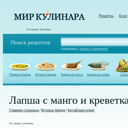
Рецепты
Блог
На правах рекламы:
Поиск рецептов
Например:
Кексы с начинкой
Первые блюда
Вторые блюда
Блюда из мяса
Блюда из рыбы
Сала
Лапша с манго и креветк
Главная страница
/
Вторые блюда
/
Китайская кухня
На правах рекламы: