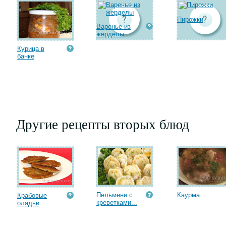
Пирожки
Варенье из
жерделы
Курица в
банке
Другие рецепты вторых блюд
Пельмени с
Каурма
Крабовые
креветками...
оладьи