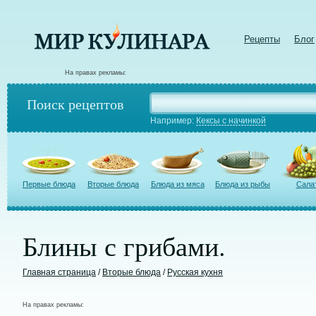
Рецепты
Блог
На правах рекламы:
Поиск рецептов
Например:
Кексы с начинкой
Первые блюда
Вторые блюда
Блюда из мяса
Блюда из рыбы
Сала
Блины с грибами.
Главная страница
/
Вторые блюда
/
Русская кухня
На правах рекламы: