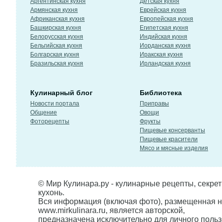
Аргентинская кухня
Детская кухня
Армянская кухня
Еврейская кухня
Африканская кухня
Европейская кухня
Башкирская кухня
Египетская кухня
Белорусская кухня
Индийская кухня
Бельгийская кухня
Иорданская кухня
Болгарская кухня
Иракская кухня
Бразильская кухня
Ирландская кухня
Кулинарный блог
Библиотека
Новости портала
Приправы
Общение
Овощи
Фоторецепты
Фрукты
Пищевые консерванты
Пищевые красители
Мясо и мясные изделия
© Мир Кулинара.ру - кулинарные рецепты, секре
кухонь.
Вся информация (включая фото), размещенная н
www.mirkulinara.ru, является авторской,
предназначена исключительно для личного польз