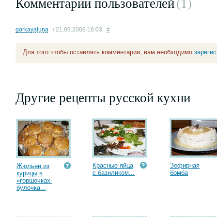
Комментарии пользователей
(1
)
gorkayaluna
/ 21.09.2008 16:03
#
Для того чтобы оставлять комментарии, вам необходимо
зареги
Другие рецепты русской кухни
Красные яйца
Зефирная
Жюльен из
с базиликом...
бомба
курицы в
«горшочках-
булочка...