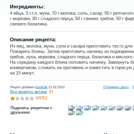
Ингредиенты:
4 яйца, 3 ст.л. муки, 70 г молока, соль, сахар, 50 г репчатого
г моркови, 30 г сладкого перца, 50 г свежих грибов, 50 г фар
свежего базилика.
Описание рецепта:
Из яиц, молока, муки, соли и сахара приготовить тесто для
Пожарить блины. Затем приготовить начинку из поджаренн
грибов, лука, моркови, сладкого перца, базилика и мясного
На середину каждого блина положить начинку. Завернуть 
конвертиком, сложить на противень и поместить в горясую
на 15 минут.
Рецепт добавил
Kurilshik
21.02.2010
Отправить другу
Все рецепты автора
81
0
/8352
Поделись рецептом с
друзьями: