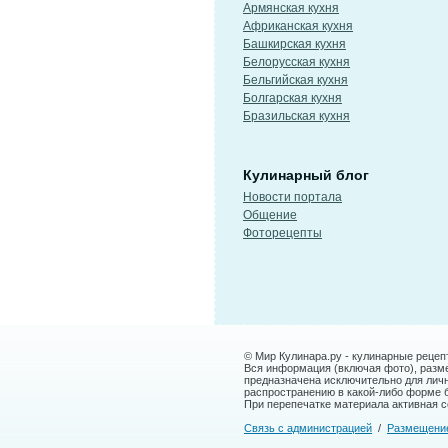
Армянская кухня
Африканская кухня
Башкирская кухня
Белорусская кухня
Бельгийская кухня
Болгарская кухня
Бразильская кухня
Кулинарный блог
Новости портала
Общение
Фоторецепты
© Мир Кулинара.ру - кулинарные рецеп
Вся информация (включая фото), размещ
предназначена исключительно для лич
распространению в какой-либо форме 
При перепечатке материала активная сс
Связь с администрацией
/
Размещени