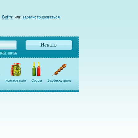
Войти
или
зарегистрироваться
ый поиск
Консервация
Соусы
Барбекю, гриль