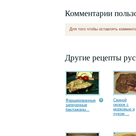
Комментарии польз
Для того чтобы оставлять коммент
Другие рецепты рус
Свиной
Фаршированные
окорок с
запеченные
морковью и
баклажаны...
луком ...