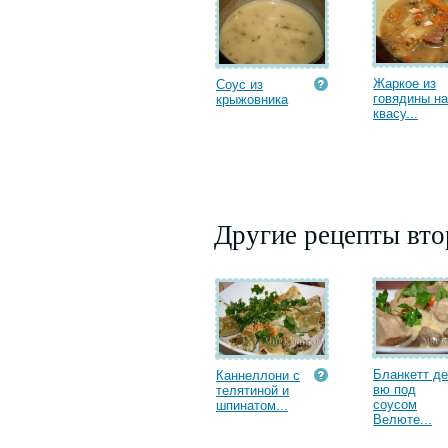
Жаркое из
Соус из
говядины на
крыжовника
квасу...
Другие рецепты вт
Бланкетт де
Каннеллони с
вю под
телятиной и
соусом
шпинатом...
Велюте...