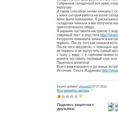
Собранные складочкой все края, сое
верхушку.
И таким способом лепим хинкали с о
у меня сегодня работа на кухне скла
меня были помощники. Я раскатывала
складочки хинкали и мы получили ма
приготовленного обеда.
Я заранее поставила кастрюлю с водо
лавровый лист и опустила
http://vkus
Аккуратно помешала хинкали в кастр
порвать. После того как хинкали вспл
После чего аккуратно, с помощью шу
ни порвать и не выпустить самый вку
с пылу с жару, т. е горячими можно 
можете поставить любимый соус или
Приятного аппетита!
Всего вам хорошего и до новых встре
Источник: Ольга Жаданова
http://vku
Рецепт добавил
vkusno23
07.07.2012
Все рецепты автора
7
0
/
Поделись рецептом с
друзьями: