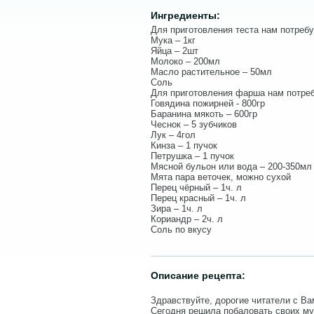
Ингредиенты:
Для приготовления теста нам потребу
Мука – 1кг
Яйца – 2шт
Молоко – 200мл
Масло растительное – 50мл
Соль
Для приготовления фарша нам потреб
Говядина пожирней - 800гр
Баранина мякоть – 600гр
Чеснок – 5 зубчиков
Лук – 4гол
Кинза – 1 пучок
Петрушка – 1 пучок
Мясной бульон или вода – 200-350мл
Мята пара веточек, можно сухой
Перец чёрный – 1ч. л
Перец красный – 1ч. л
Зира – 1ч. л
Кориандр – 2ч. л
Соль по вкусу
Описание рецепта:
Здравствуйте, дорогие читатели с В
Сегодня решила побаловать своих м