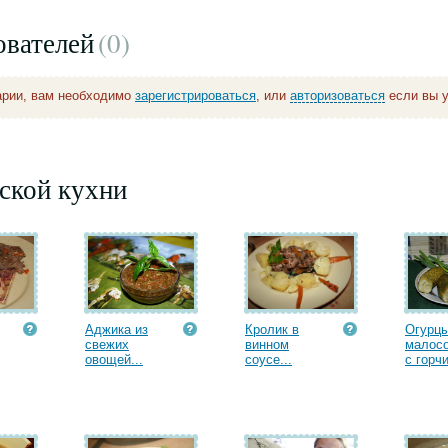
ователей
(0
)
арии, вам необходимо
зарегистрироваться
, или
авторизоваться
если вы у
ской кухни
Аджика из
Кролик в
Огурц
свежих
винном
малос
овощей...
соусе...
с горчи