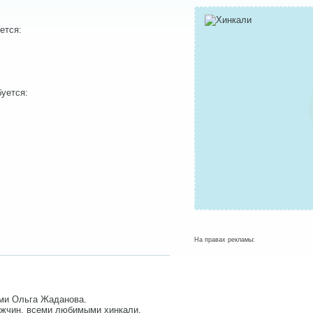
ется:
уется:
На правах рекламы:
ами Ольга Жаданова.
ужчин, всеми любимыми хинкали.