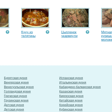
Кчуч из
Цыпленок
Мятна
телятины
чкармеули
курица
молоке
Бурятская кухня
Испанская кухня
Венгерская кухня
Итальянская кухня
Венесуэльская кухня
Кабардино-балкарская кухня
Голландская кухня
Казахская кухня
Греческая кухня
Киргизская кухня
Грузинская кухня
Китайская кухня
Датская кухня
Корейская кухня
Детская кухня
Кубинская кухня