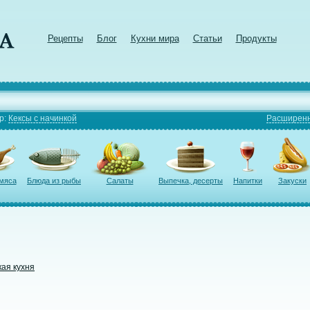
Рецепты
Блог
Кухни мира
Статьи
Продукты
р:
Кексы с начинкой
Расширенн
 мяса
Блюда из рыбы
Салаты
Выпечка, десерты
Напитки
Закуски
кая кухня