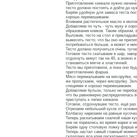
Приготовление хинкали нужно начинат
тесто должно постоять и дойти до ну
Берём удобную для замеса теста посу
хорошо перемешиваем.
Вливаем растительное масло и моло
Добавляем по чуть - чуть муку и хор
образования комков. Таким образом, 
Выложив, тесто на стол и приклады
вымесить тесто, что бы оно ни прили
потребоваться больше, а может и мен
Тесто должно получиться очень тугое
Готовое тесто скатываем в шар, заво
отдохнуть минут так на 40, а можно и
становиться мягче и эластичней.
Тесто мы приготовили, а пока оно бу
приготовлению фарша.
Мясо перемалываем на мясорубке, че
же пропускаем, через мясорубку. Зе
специями и хорошо перемешиваем.
Добавляем бульон, только не переб
что бы равномерно распределилась в
приступать к лепки хинкали.
Готовое, отдохнувшее тесто, ещё раз
Отрезаем небольшой кусок от основно
Колбаску нарезаем на равные кусочки
Теперь раскатываем скалкой наши кус
они не порвались во время варки и не
Берём одну столовую ложку фарша и 
Теперь настал самый главный момент
складочку все края раскатанного тест