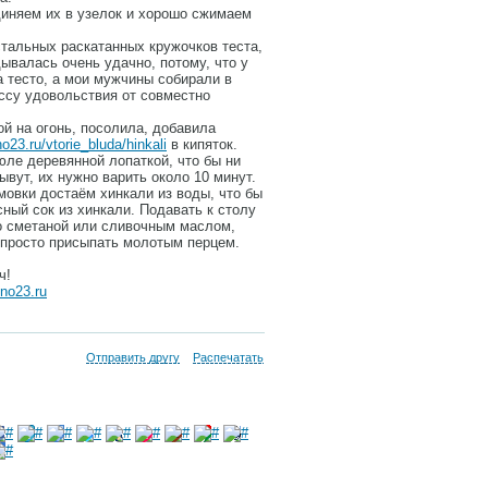
диняем их в узелок и хорошо сжимаем
стальных раскатанных кружочков теста,
дывалась очень удачно, потому, что у
 тесто, а мои мужчины собирали в
ссу удовольствия от совместно
й на огонь, посолила, добавила
no23.ru/vtorie_bluda/hinkali
в кипяток.
юле деревянной лопаткой, что бы ни
ывут, их нужно варить около 10 минут.
мовки достаём хинкали из воды, что бы
сный сок из хинкали. Подавать к столу
со сметаной или сливочным маслом,
 просто присыпать молотым перцем.
ч!
sno23.ru
Отправить другу
Распечатать