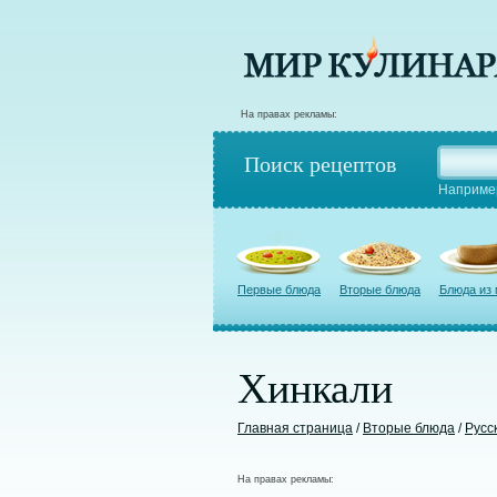
На правах рекламы:
Поиск рецептов
Наприме
Первые блюда
Вторые блюда
Блюда из
Хинкали
Главная страница
/
Вторые блюда
/
Русс
На правах рекламы: