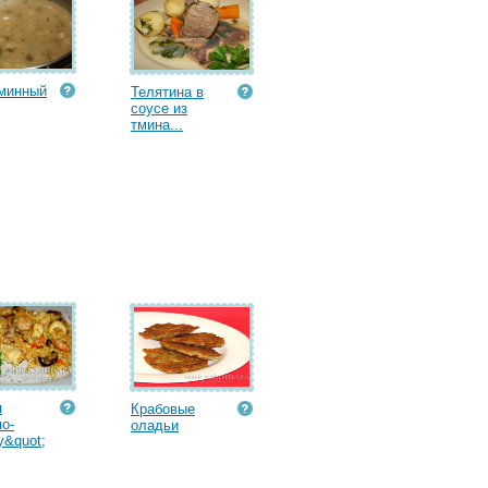
минный
Телятина в
соусе из
тмина...
я
Крабовые
по-
оладьи
&quot;