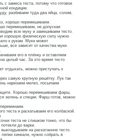
ь с замеса теста, потому что готовое
жной кондиции.
ду, разбиваем туда два яйца, солим,
ко, хорошо перемешиваем.
ошо перемешиваем, не допуская
вводим всю муку и замешиваем тесто.
вая хорошую физическую силу нужно
пало к рукам. Муки может
ьше, все зависит от качества муки.
.
рачиваем его в плёнку и оставляем
 на целый час. За это время тесто
дет отдыхать, можно приступать к
рез самую крупную решётку. Лук так
лень нарезаем мелко, посыпаем
орщите. Хорошо перемешиваем фарш,
ся зелень и специи. Фарш готов, можно
 переминаем.
го теста и раскатываем его колбаской.
.
очки теста не слишком тонко, что бы
 потекли до варки.
выкладываем на раскатанное тесто.
 лепки хинкали, нужно собрать в
а.