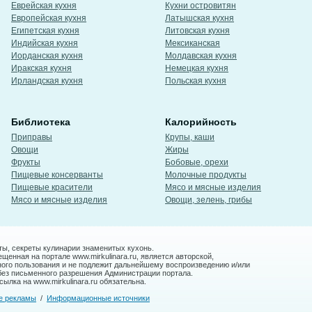
Еврейская кухня
Кухни островитян
Европейская кухня
Латышская кухня
Египетская кухня
Литовская кухня
Индийская кухня
Мексиканская
Иорданская кухня
Молдавская кухня
Иракская кухня
Немецкая кухня
Ирландская кухня
Польская кухня
Библиотека
Калорийность
Приправы
Крупы, каши
Овощи
Жиры
Фрукты
Бобовые, орехи
Пищевые консерванты
Молочные продукты
Пищевые красители
Мясо и мясные изделия
Мясо и мясные изделия
Овощи, зелень, грибы
ты, секреты кулинарии знаменитых кухонь.
енная на портале www.mirkulinara.ru, является авторской,
ного пользования и не подлежит дальнейшему воспроизведению и/или
без письменного разрешения Администрации портала.
ылка на www.mirkulinara.ru обязательна.
е рекламы
/
Информационные источники