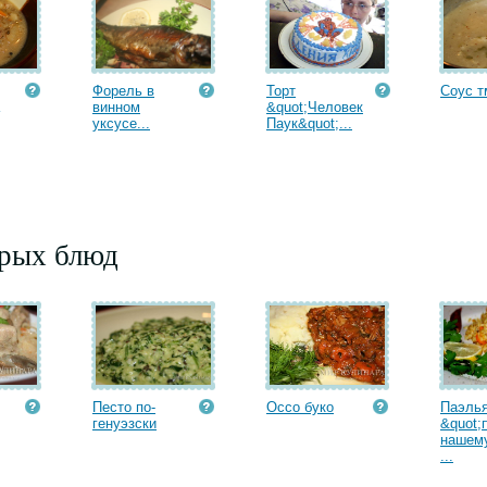
Форель в
Торт
Соус т
винном
&quot;Человек
уксусе...
Паук&quot;...
орых блюд
Песто по-
Оссо буко
Паэль
генуэзски
&quot;
нашему
...