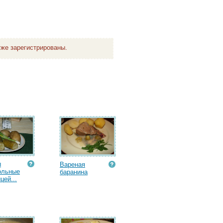
же зарегистрированы.
ы
Вареная
ольные
баранина
цей...