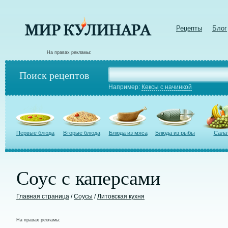
Рецепты
Блог
На правах рекламы:
Поиск рецептов
Например:
Кексы с начинкой
Первые блюда
Вторые блюда
Блюда из мяса
Блюда из рыбы
Сала
Соус с каперсами
Главная страница
/
Соусы
/
Литовская кухня
На правах рекламы: