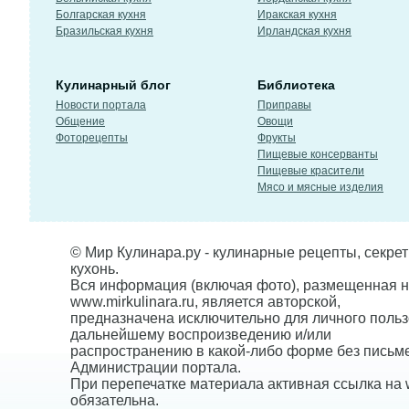
Болгарская кухня
Иракская кухня
Бразильская кухня
Ирландская кухня
Кулинарный блог
Библиотека
Новости портала
Приправы
Общение
Овощи
Фоторецепты
Фрукты
Пищевые консерванты
Пищевые красители
Мясо и мясные изделия
© Мир Кулинара.ру - кулинарные рецепты, секре
кухонь.
Вся информация (включая фото), размещенная н
www.mirkulinara.ru, является авторской,
предназначена исключительно для личного польз
дальнейшему воспроизведению и/или
распространению в какой-либо форме без письм
Администрации портала.
При перепечатке материала активная ссылка на w
обязательна.