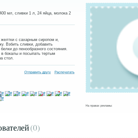
400 мл, сливки 1 л, 24 яйца, молока 2
 желтки с сахарным сиропом и,
ку. Взбить сливки, добавить
белки до пенообразного состояния.
 в бокалы и посыпать тертым
а стол.
Отправить другу
Распечатать
На правах рекламы:
ователей
(0
)