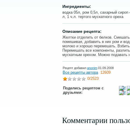
Ингредиенты:
водка 05л, ром 0,5л, сахарный сироп 
л, 1 ч.л. тертого мускатного ореха
Описание рецепта:
Желтки отделить от белков. Смешать
помешивая, добавить в них ром и вод
молоко и хорошо перемешать. Взбить 
Перемешать все компоненты, разлить
мускатным орехом. Можно подавать н
Рецепт добавил
anonim
01.09.2008
Все рецепты автора
12609
0
/2523
Поделись рецептом с
друзьями:
Комментарии польз