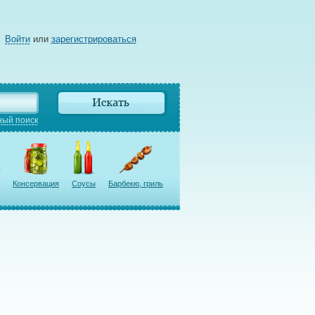
Войти
или
зарегистрироваться
ый поиск
Консервация
Соусы
Барбекю, гриль