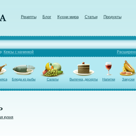
Рецепты
Блог
Кухни мира
Статьи
Продукты
р:
Кексы с начинкой
Расширенн
 мяса
Блюда из рыбы
Салаты
Выпечка, десерты
Напитки
Закуски
ь
я кухня