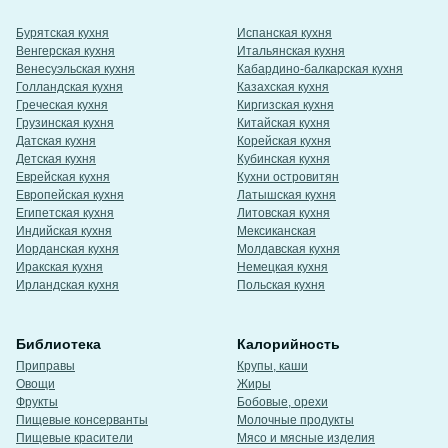
Бурятская кухня
Испанская кухня
Венгерская кухня
Итальянская кухня
Венесуэльская кухня
Кабардино-балкарская кухня
Голландская кухня
Казахская кухня
Греческая кухня
Киргизская кухня
Грузинская кухня
Китайская кухня
Датская кухня
Корейская кухня
Детская кухня
Кубинская кухня
Еврейская кухня
Кухни островитян
Европейская кухня
Латышская кухня
Египетская кухня
Литовская кухня
Индийская кухня
Мексиканская
Иорданская кухня
Молдавская кухня
Иракская кухня
Немецкая кухня
Ирландская кухня
Польская кухня
Библиотека
Калорийность
Приправы
Крупы, каши
Овощи
Жиры
Фрукты
Бобовые, орехи
Пищевые консерванты
Молочные продукты
Пищевые красители
Мясо и мясные изделия