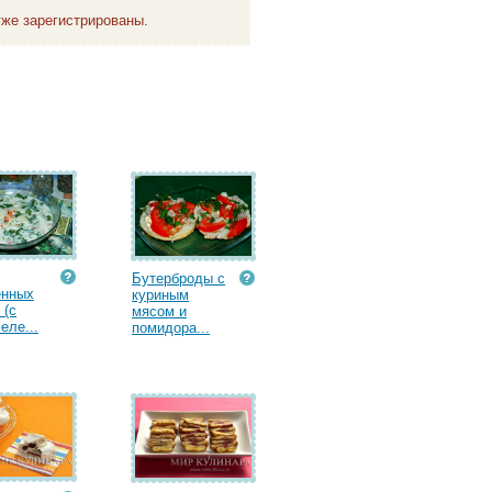
же зарегистрированы.
Бутерброды с
енных
куриным
 (с
мясом и
еле...
помидора...