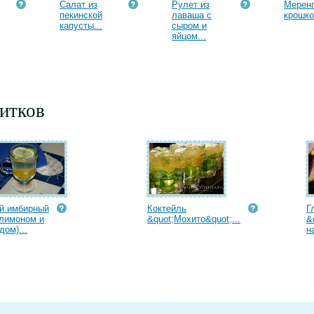
Салат из
Рулет из
Меренг
пекинской
лаваша с
крошко
капусты...
сыром и
яйцом...
итков
й имбирный
Коктейль
Г
 лимоном и
&quot;Мохито&quot;...
&
дом)...
н