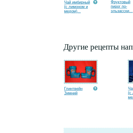
Фруктовый
Чай имбирный
пирог по-
(с лимоном и
эльзасски...
медом)...
Другие рецепты нап
Ча
Глинтвейн
(с
Зимний
ме