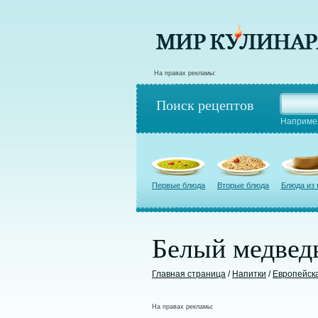
На правах рекламы:
Поиск рецептов
Наприме
Первые блюда
Вторые блюда
Блюда из
Белый медвед
Главная страница
/
Напитки
/
Европейска
На правах рекламы: