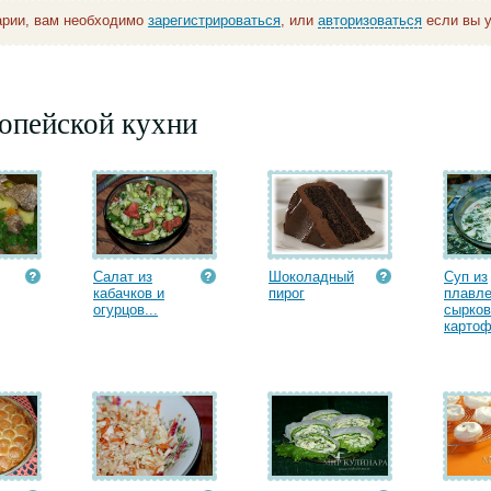
арии, вам необходимо
зарегистрироваться
, или
авторизоваться
если вы у
опейской кухни
Салат из
Шоколадный
Суп из
кабачков и
пирог
плавл
огурцов...
сырков
картоф