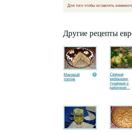
Для того чтобы оставлять коммент
Другие рецепты евр
Свиные
Маковый
ребрышки,
тортик
тушеные с
кабачком...