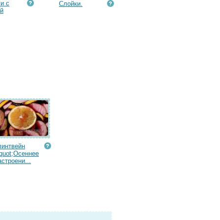
и с
Слойки.
й
линтвейн
quot;Осеннее
астроени...