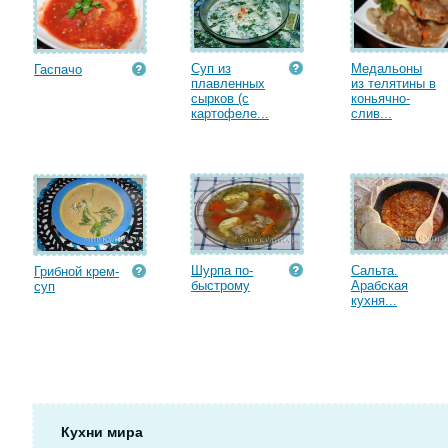
Суп из
Медальоны
Гаспачо
плавленных
из телятины в
сырков (с
коньячно-
картофеле...
слив...
Шурпа по-
Сальта.
Грибной крем-
быстрому
Арабская
суп
кухня...
Кухни мира