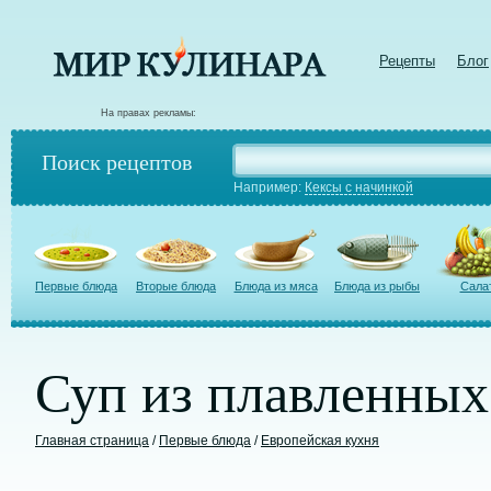
Рецепты
Блог
На правах рекламы:
Поиск рецептов
Например:
Кексы с начинкой
Первые блюда
Вторые блюда
Блюда из мяса
Блюда из рыбы
Сала
Суп из плавленных
Главная страница
/
Первые блюда
/
Европейская кухня