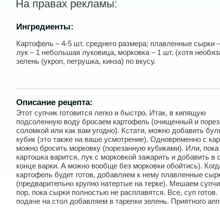
На правах рекламы:
Ингредиенты:
Картофель – 4-5 шт. среднего размера; плавленные сырки – 
лук – 1 небольшая луковица, морковка – 1 шт. (хотя необяз
зелень (укроп, петрушка, кинза) по вкусу.
Описание рецепта:
Этот супчик готовится легко и быстро. Итак, в кипящую
подсоленную воду бросаем картофель (очищенный и поре
соломкой или как вам угодно). Кстати, можно добавить бу
кубик (это также на ваше усмотрение). Одновременно с к
можно бросить морковку (порезанную кубиками). Или, пока
картошка варится, лук с морковкой зажарить и добавить в 
конце варки. А можно вообще без морковки обойтись). Когд
картофель будет готов, добавляем к нему плавленные сыр
(предварительно крупно натертые на терке). Мешаем супчи
пор, пока сырки полностью не расплавятся. Все, суп готов.
подаче на стол добавляем в тарелки зелень. Приятного апп