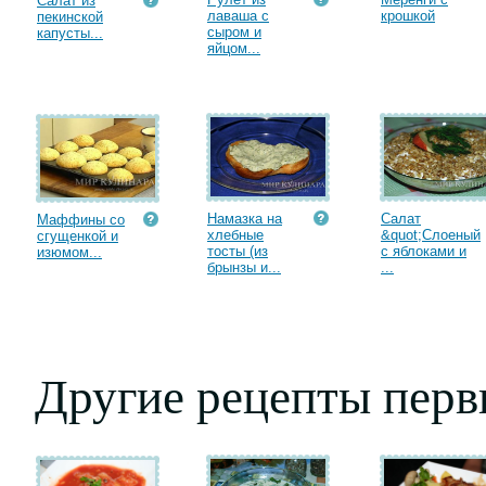
Салат из
лаваша с
крошкой
пекинской
сыром и
капусты...
яйцом...
Намазка на
Салат
Маффины со
хлебные
&quot;Слоеный
сгущенкой и
тосты (из
с яблоками и
изюмом...
брынзы и...
...
Другие рецепты пер