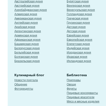
Австралийская кухня
Бурятская кухня
Австрийская кухня
Венгерская кухня
Азербайджанская кухня
Венесуэльская кухня
Алжирская кухня
Голландская кухня
Американская кухня
Греческая кухня
Английская кухня
Грузинская кухня
Арабская кухня
Датская кухня
Аргентинская кухня
Детская кухня
Армянская кухня
Еврейская кухня
Африканская кухня
Европейская кухня
Башкирская кухня
Египетская кухня
Белорусская кухня
Индийская кухня
Бельгийская кухня
Иорданская кухня
Болгарская кухня
Иракская кухня
Бразильская кухня
Ирландская кухня
Кулинарный блог
Библиотека
Новости портала
Приправы
Общение
Овощи
Фоторецепты
Фрукты
Пищевые консерванты
Пищевые красители
Мясо и мясные изделия