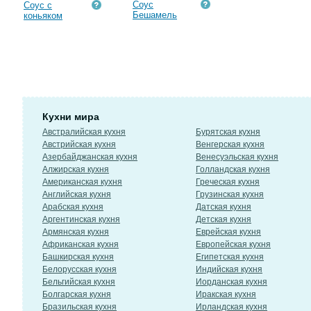
Соус
Соус с
Бешамель
коньяком
Кухни мира
Австралийская кухня
Бурятская кухня
Австрийская кухня
Венгерская кухня
Азербайджанская кухня
Венесуэльская кухня
Алжирская кухня
Голландская кухня
Американская кухня
Греческая кухня
Английская кухня
Грузинская кухня
Арабская кухня
Датская кухня
Аргентинская кухня
Детская кухня
Армянская кухня
Еврейская кухня
Африканская кухня
Европейская кухня
Башкирская кухня
Египетская кухня
Белорусская кухня
Индийская кухня
Бельгийская кухня
Иорданская кухня
Болгарская кухня
Иракская кухня
Бразильская кухня
Ирландская кухня