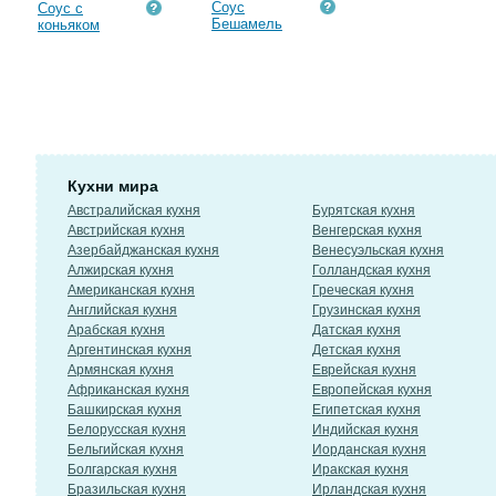
Соус
Соус с
Бешамель
коньяком
Кухни мира
Австралийская кухня
Бурятская кухня
Австрийская кухня
Венгерская кухня
Азербайджанская кухня
Венесуэльская кухня
Алжирская кухня
Голландская кухня
Американская кухня
Греческая кухня
Английская кухня
Грузинская кухня
Арабская кухня
Датская кухня
Аргентинская кухня
Детская кухня
Армянская кухня
Еврейская кухня
Африканская кухня
Европейская кухня
Башкирская кухня
Египетская кухня
Белорусская кухня
Индийская кухня
Бельгийская кухня
Иорданская кухня
Болгарская кухня
Иракская кухня
Бразильская кухня
Ирландская кухня