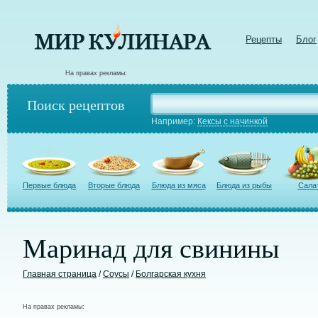
Рецепты
Блог
На правах рекламы:
Поиск рецептов
Например:
Кексы с начинкой
Первые блюда
Вторые блюда
Блюда из мяса
Блюда из рыбы
Сала
Маринад для свинины
Главная страница
/
Соусы
/
Болгарская кухня
На правах рекламы: