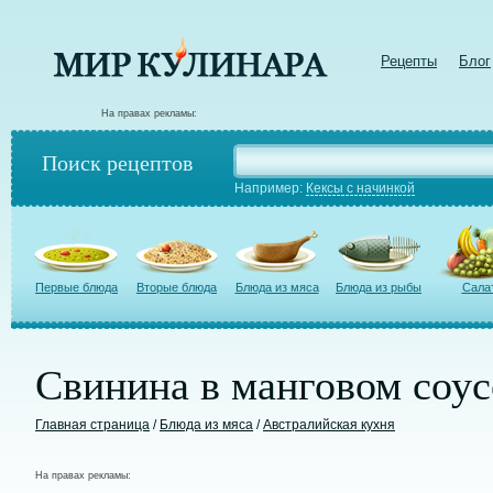
Рецепты
Блог
На правах рекламы:
Поиск рецептов
Например:
Кексы с начинкой
Первые блюда
Вторые блюда
Блюда из мяса
Блюда из рыбы
Сала
Свинина в манговом соус
Главная страница
/
Блюда из мяса
/
Австралийская кухня
На правах рекламы: