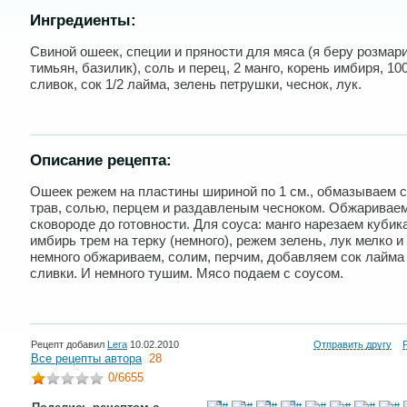
Ингредиенты:
Свиной ошеек, специи и пряности для мяса (я беру розмари
тимьян, базилик), соль и перец, 2 манго, корень имбиря, 10
сливок, сок 1/2 лайма, зелень петрушки, чеснок, лук.
Описание рецепта:
Ошеек режем на пластины шириной по 1 см., обмазываем 
трав, солью, перцем и раздавленым чесноком. Обжариваем
сковороде до готовности. Для соуса: манго нарезаем кубик
имбирь трем на терку (немного), режем зелень, лук мелко и
немного обжариваем, солим, перчим, добавляем сок лайма
сливки. И немного тушим. Мясо подаем с соусом.
Рецепт добавил
Lera
10.02.2010
Отправить другу
Все рецепты автора
28
0
/6655