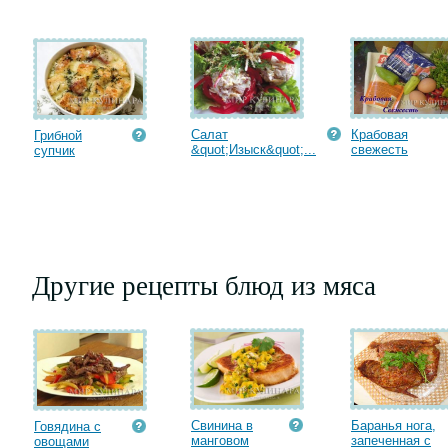
Салат
Крабовая
Грибной
&quot;Изыск&quot;...
cвежесть
супчик
Другие рецепты блюд из мяса
Свинина в
Баранья нога,
Говядина с
манговом
запеченная с
овощами