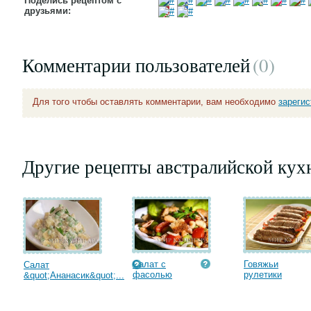
Поделись рецептом с
друзьями:
Комментарии пользователей
(0
)
Для того чтобы оставлять комментарии, вам необходимо
зареги
Другие рецепты австралийской кух
Салат с
Говяжьи
Салат
фасолью
рулетики
&quot;Ананасик&quot;...