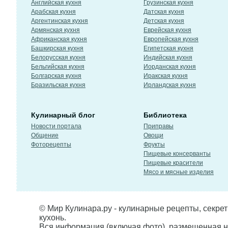
Английская кухня
Грузинская кухня
Арабская кухня
Датская кухня
Аргентинская кухня
Детская кухня
Армянская кухня
Еврейская кухня
Африканская кухня
Европейская кухня
Башкирская кухня
Египетская кухня
Белорусская кухня
Индийская кухня
Бельгийская кухня
Иорданская кухня
Болгарская кухня
Иракская кухня
Бразильская кухня
Ирландская кухня
Кулинарный блог
Библиотека
Новости портала
Приправы
Общение
Овощи
Фоторецепты
Фрукты
Пищевые консерванты
Пищевые красители
Мясо и мясные изделия
© Мир Кулинара.ру - кулинарные рецепты, секре
кухонь.
Вся информация (включая фото), размещенная н