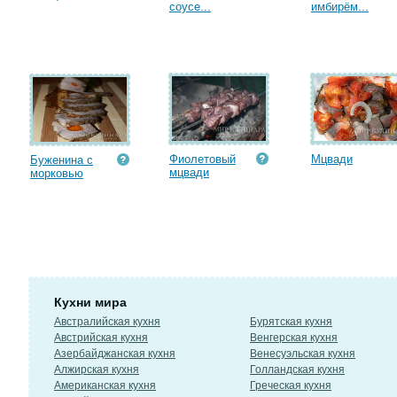
соусе...
имбирём...
Фиолетовый
Мцвади
Буженина с
мцвади
морковью
Кухни мира
Австралийская кухня
Бурятская кухня
Австрийская кухня
Венгерская кухня
Азербайджанская кухня
Венесуэльская кухня
Алжирская кухня
Голландская кухня
Американская кухня
Греческая кухня