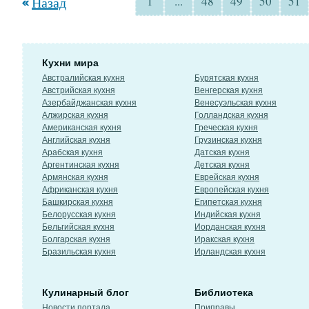
Назад
1
...
48
49
50
51
Кухни мира
Австралийская кухня
Бурятская кухня
Австрийская кухня
Венгерская кухня
Азербайджанская кухня
Венесуэльская кухня
Алжирская кухня
Голландская кухня
Американская кухня
Греческая кухня
Английская кухня
Грузинская кухня
Арабская кухня
Датская кухня
Аргентинская кухня
Детская кухня
Армянская кухня
Еврейская кухня
Африканская кухня
Европейская кухня
Башкирская кухня
Египетская кухня
Белорусская кухня
Индийская кухня
Бельгийская кухня
Иорданская кухня
Болгарская кухня
Иракская кухня
Бразильская кухня
Ирландская кухня
Кулинарный блог
Библиотека
Новости портала
Приправы