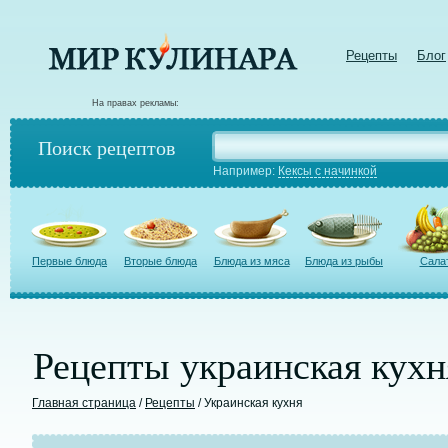
Рецепты
Блог
На правах рекламы:
Поиск рецептов
Например:
Кексы с начинкой
Первые блюда
Вторые блюда
Блюда из мяса
Блюда из рыбы
Сала
Рецепты украинская кухн
Главная страница
/
Рецепты
/ Украинская кухня