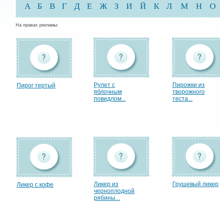
А
Б
В
Г
Д
Е
Ж
З
И
Й
К
Л
М
Н
О
На правах рекламы:
Рулет с
Пирожки из
Пирог тертый
яблочным
творожного
повидлом...
теста...
Ликер из
Грушевый ликер
Ликер с кофе
черноплодной
рябины...