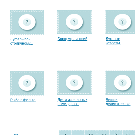
Борщ украинский
Луковые
Луфарь по-
котлеты.
столичному...
Джем из зеленых
Вишни
Рыба в фольге
помидоров...
деликатесные