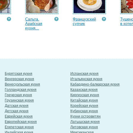
Сальта.
Французский
Тушено
Арабская
супчик
в котел
кухня...
Бурятская кухня
Испанская кухня
Венгерская кухня
Итальянская кухня
Венесуэльская кухня
Кабардино-балкарская кухня
Голландская кухня
Казахская кухня
Греческая кухня
Киргизская кухня
Грузинская кухня
Китайская кухня
Датская кухня
Корейская кухня
Детская кухня
Кубинская кухня
Еврейская кухня
Кухни островитян
Европейская кухня
Латышская кухня
Египетская кухня
Литовская кухня
Индийская кухня
Мексиканская