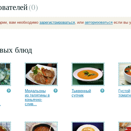
ователей
(0
)
арии, вам необходимо
зарегистрироваться
, или
авторизоваться
если вы у
рвых блюд
Медальоны
Тыквенный
Густой
из телятины в
супчик
томатн
коньячно-
.
слив...