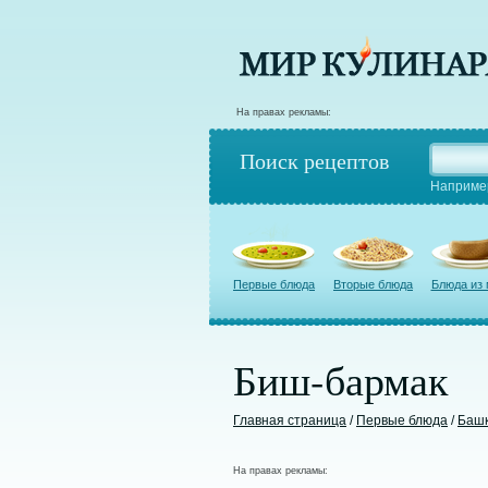
На правах рекламы:
Поиск рецептов
Наприме
Первые блюда
Вторые блюда
Блюда из
Биш-бармак
Главная страница
/
Первые блюда
/
Башк
На правах рекламы: