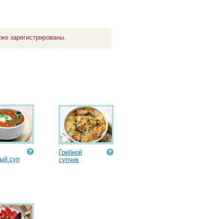
же зарегистрированы.
Грибной
ый суп
супчик