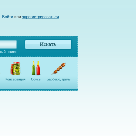
Войти
или
зарегистрироваться
ый поиск
Консервация
Соусы
Барбекю, гриль