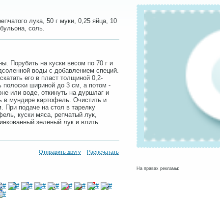
епчатого лука, 50 г муки, 0,25 яйца, 10
 бульона, соль.
ы. Порубить на куски весом по 70 г и
дсоленной воды с добавлением специй.
скатать его в пласт толщиной 0,2-
 полоски шириной до 3 см, а потом -
не или воде, откинуть на дуршлаг и
 в мундире картофель. Очистить и
. При подаче на стол в тарелку
ель, куски мяса, репчатый лук,
инкованный зеленый лук и влить
Отправить другу
Распечатать
На правах рекламы: