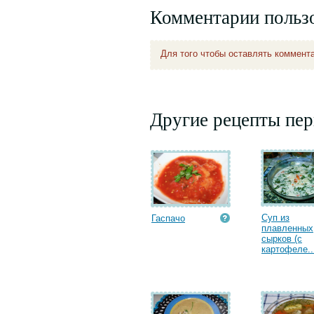
Комментарии польз
Для того чтобы оставлять коммент
Другие рецепты пе
Суп из
Гаспачо
плавленных
сырков (с
картофеле..