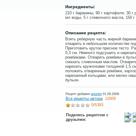
Ингредиенты:
210 г баранины, 90 г картофеля, 30 г р
мл воды, 5 г сливочного масла, 150 г
Описание рецепта:
Взять реберную часть жирной баранин
отварить в небольшом количестве по
Приготовить крутое пресное тесто. Ра
0,3 см. Немного подсушить и нарезать
ромбиками. Отварить ромбики в бульо
смазать сливочным маслом. Отварить
нарезать кружочками толщиной 1,5 см
положить отваренные ромбики, картоф
нарезанный кольцами, или мелко наш
бульон.
Рецепт добавил
anonim
01.09.2008
Все рецепты автора
12609
0
/5393
Поделись рецептом с
друзьями: