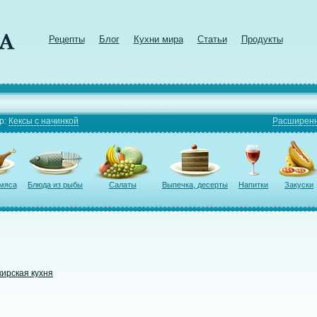
Рецепты
Блог
Кухни мира
Статьи
Продукты
р:
Кексы с начинкой
Расширенн
 мяса
Блюда из рыбы
Салаты
Выпечка, десерты
Напитки
Закуски
ирская кухня