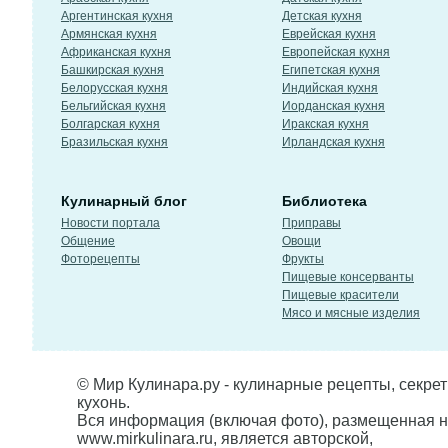
Аргентинская кухня
Детская кухня
Армянская кухня
Еврейская кухня
Африканская кухня
Европейская кухня
Башкирская кухня
Египетская кухня
Белорусская кухня
Индийская кухня
Бельгийская кухня
Иорданская кухня
Болгарская кухня
Иракская кухня
Бразильская кухня
Ирландская кухня
Кулинарный блог
Библиотека
Новости портала
Приправы
Общение
Овощи
Фоторецепты
Фрукты
Пищевые консерванты
Пищевые красители
Мясо и мясные изделия
© Мир Кулинара.ру - кулинарные рецепты, секре
кухонь.
Вся информация (включая фото), размещенная н
www.mirkulinara.ru, является авторской,