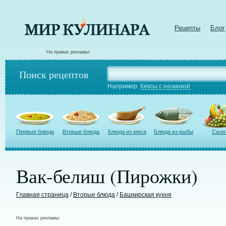
Рецепты
Блог
На правах рекламы:
Поиск рецептов
Например:
Кексы с начинкой
Первые блюда
Вторые блюда
Блюда из мяса
Блюда из рыбы
Сала
Вак-белиш (Пирожки)
Главная страница
/
Вторые блюда
/
Башкирская кухня
На правах рекламы: