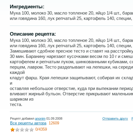
Ингредиенты:
Мука 100, молоко 30, масло топленое 20, яйцо 1/4 шт., бара
или говядина 160, лук репчатый 25, картофель 140, специи,
Описание рецепта:
Мука 100, молоко 30, масло топленое 20, яйцо 1/4 шт., бара
или говядина 160, лук репчатый 25, картофель 140, специи,
Замешивают сдобное пресное тесто и ставят на расстройку
30 мин. Баранину нарезают кусочками весом по 10 г и сме
картофелем и репчатым луком, шинкованными кубиками, с
перцем, лавром. Тесто разделывают на лепешки, на серед
каждой
кладут фарш. Края лепешки защипывают, собирая их скла
и
оставляя небольшое отверстие, куда при выпекании перио
вливают жирный бульон. Отверстие прикрывают маленьки
шариком из
теста.
Рецепт добавил
anonim
01.09.2008
Отправить другу
Все рецепты автора
12609
0
/4359