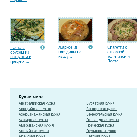
Жаркое из
Спагетти с
Паста с
говядины на
отварной
соусом из
квасу...
телятиной и
петрушки и
Песто...
грецких ...
Кухни мира
Австралийская кухня
Бурятская кухня
Австрийская кухня
Венгерская кухня
Азербайджанская кухня
Венесуэльская кухня
Алжирская кухня
Голландская кухня
Американская кухня
Греческая кухня
Английская кухня
Грузинская кухня
Арабская кухня
Датская кухня