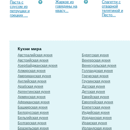
Жаркое из
Спагетти с
Паста с
говядины на
отварной
соусом из
квасу...
телятиной и
петрушки и
Песто...
грецких ...
Кухни мира
Австралийская кухня
Бурятская кухня
Австрийская кухня
Венгерская кухня
Азербайджанская кухня
Венесуэльская кухня
Алжирская кухня
Голландская кухня
Американская кухня
Греческая кухня
Английская кухня
Грузинская кухня
Арабская кухня
Датская кухня
Аргентинская кухня
Детская кухня
Армянская кухня
Еврейская кухня
Африканская кухня
Европейская кухня
Башкирская кухня
Египетская кухня
Белорусская кухня
Индийская кухня
Бельгийская кухня
Иорданская кухня
Болгарская кухня
Иракская кухня
Бразильская кухня
Ирландская кухня