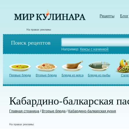
Рецепты
Блог
На правах рекламы:
Поиск рецептов
Например:
Кексы с начинкой
Первые блюда
Вторые блюда
Блюда из мяса
Блюда из рыбы
Сала
Кабардино-балкарская па
Главная страница
/
Вторые блюда
/
Кабардино-балкарская кухня
На правах рекламы: