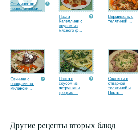
Осьминог по-
неаполитански...
Паста
Вермишель с
Капеллини с
телятиной ...
соусом из
мясного ф...
Паста с
Спагетти с
Свинина с
соусом из
отварной
овощами по-
петрушки и
телятиной и
милански...
грецких ...
Песто...
Другие рецепты вторых блюд