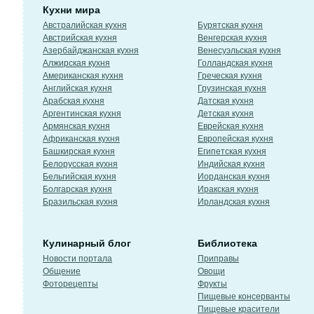
Кухни мира
Австралийская кухня
Бурятская кухня
Австрийская кухня
Венгерская кухня
Азербайджанская кухня
Венесуэльская кухня
Алжирская кухня
Голландская кухня
Американская кухня
Греческая кухня
Английская кухня
Грузинская кухня
Арабская кухня
Датская кухня
Аргентинская кухня
Детская кухня
Армянская кухня
Еврейская кухня
Африканская кухня
Европейская кухня
Башкирская кухня
Египетская кухня
Белорусская кухня
Индийская кухня
Бельгийская кухня
Иорданская кухня
Болгарская кухня
Иракская кухня
Бразильская кухня
Ирландская кухня
Кулинарный блог
Библиотека
Новости портала
Приправы
Общение
Овощи
Фоторецепты
Фрукты
Пищевые консерванты
Пищевые красители