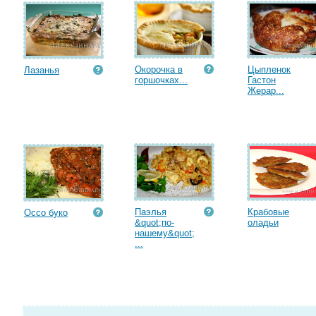
Окорочка в
Цыпленок
Лазанья
горшочках...
Гастон
Жерар...
Паэлья
Крабовые
Оссо буко
&quot;по-
оладьи
нашему&quot;
...