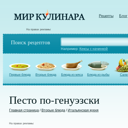
Рецепты
Блог
На правах рекламы:
Поиск рецептов
Например:
Кексы с начинкой
Первые блюда
Вторые блюда
Блюда из мяса
Блюда из рыбы
Сала
Песто по-генуэзски
Главная страница
/
Вторые блюда
/
Итальянская кухня
На правах рекламы: