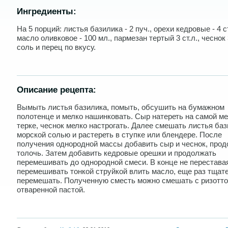
Ингредиенты:
На 5 порций: листья базилика - 2 пуч., орехи кедровые - 4 ст
масло оливковое - 100 мл., пармезан тертый 3 ст.л., чеснок 
соль и перец по вкусу.
Описание рецепта:
Вымыть листья базилика, помыть, обсушить на бумажном
полотенце и мелко нашинковать. Сыр натереть на самой м
терке, чеснок мелко настрогать. Далее смешать листья баз
морской солью и растереть в ступке или блендере. После
получения однородной массы добавить сыр и чеснок, про
толочь. Затем добавить кедровые орешки и продолжать
перемешивать до однородной смеси. В конце не перестава
перемешивать тонкой струйкой влить масло, еще раз тщат
перемешать. Полученную сместь можно смешать с ризотто
отваренной пастой.