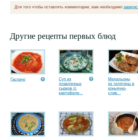
Для того чтобы оставлять комментарии, вам необходимо
зареги
Другие рецепты первых блюд
Суп из
Медальоны
Гаспачо
плавленных
из телятины в
сырков (с
коньячно-
картофеле...
слив...