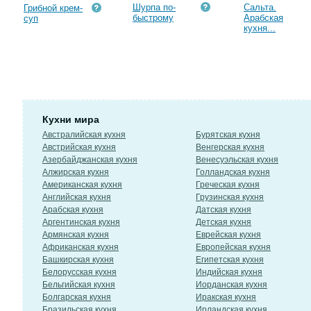
Шурпа по-
Сальта.
Грибной крем-
быстрому
Арабская
суп
кухня...
Кухни мира
Австралийская кухня
Бурятская кухня
Австрийская кухня
Венгерская кухня
Азербайджанская кухня
Венесуэльская кухня
Алжирская кухня
Голландская кухня
Американская кухня
Греческая кухня
Английская кухня
Грузинская кухня
Арабская кухня
Датская кухня
Аргентинская кухня
Детская кухня
Армянская кухня
Еврейская кухня
Африканская кухня
Европейская кухня
Башкирская кухня
Египетская кухня
Белорусская кухня
Индийская кухня
Бельгийская кухня
Иорданская кухня
Болгарская кухня
Иракская кухня
Бразильская кухня
Ирландская кухня