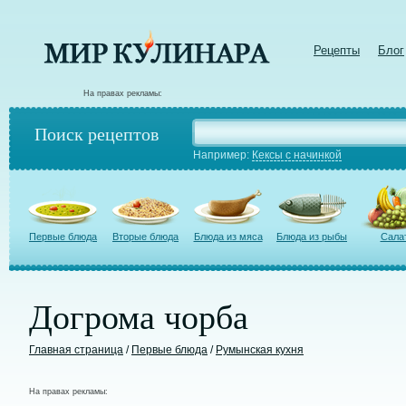
Рецепты
Блог
На правах рекламы:
Поиск рецептов
Например:
Кексы с начинкой
Первые блюда
Вторые блюда
Блюда из мяса
Блюда из рыбы
Сала
Догрома чорба
Главная страница
/
Первые блюда
/
Румынская кухня
На правах рекламы: