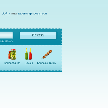
Войти
или
зарегистрироваться
ый поиск
Консервация
Соусы
Барбекю, гриль