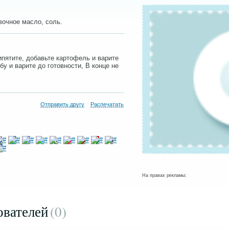
вочное масло, соль.
ипятите, добавьте картофель и варите
у и варите до готовности, В конце не
Отправить другу
Распечатать
На правах рекламы:
ователей
(0
)