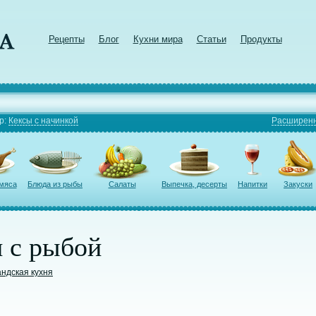
Рецепты
Блог
Кухни мира
Статьи
Продукты
р:
Кексы с начинкой
Расширенн
 мяса
Блюда из рыбы
Салаты
Выпечка, десерты
Напитки
Закуски
 с рыбой
ндская кухня