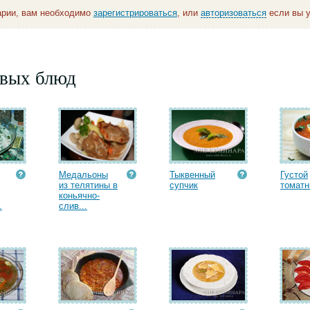
арии, вам необходимо
зарегистрироваться
, или
авторизоваться
если вы у
рвых блюд
Медальоны
Тыквенный
Густой
из телятины в
супчик
томатн
коньячно-
.
слив...