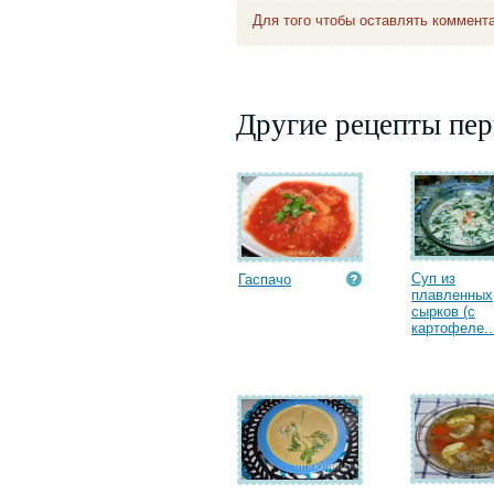
Для того чтобы оставлять коммент
Другие рецепты пе
Суп из
Гаспачо
плавленных
сырков (с
картофеле..