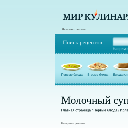
На правах рекламы:
Поиск рецептов
Наприме
Первые блюда
Вторые блюда
Блюда из
Молочный суп
Главная страница
/
Первые блюда
/
Ирла
На правах рекламы: