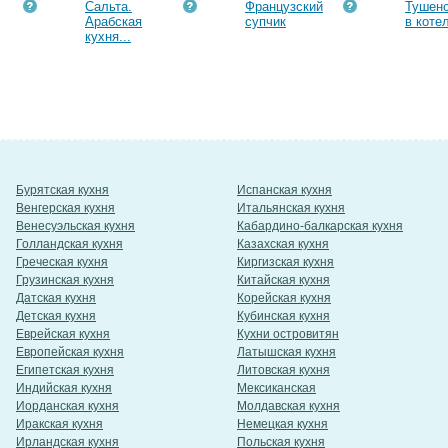
Сальта.
Французский
Тушено
Арабская
супчик
в котел
кухня...
Бурятская кухня
Испанская кухня
Венгерская кухня
Итальянская кухня
Венесуэльская кухня
Кабардино-балкарская кухня
Голландская кухня
Казахская кухня
Греческая кухня
Киргизская кухня
Грузинская кухня
Китайская кухня
Датская кухня
Корейская кухня
Детская кухня
Кубинская кухня
Еврейская кухня
Кухни островитян
Европейская кухня
Латышская кухня
Египетская кухня
Литовская кухня
Индийская кухня
Мексиканская
Иорданская кухня
Молдавская кухня
Иракская кухня
Немецкая кухня
Ирландская кухня
Польская кухня