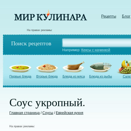
Рецепты
Блог
На правах рекламы:
Поиск рецептов
Например:
Кексы с начинкой
Первые блюда
Вторые блюда
Блюда из мяса
Блюда из рыбы
Сала
Соус укропный.
Главная страница
/
Соусы
/
Еврейская кухня
На правах рекламы: