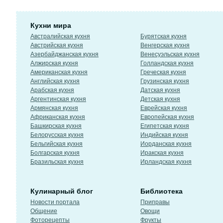
Кухни мира
Австралийская кухня
Бурятская кухня
Австрийская кухня
Венгерская кухня
Азербайджанская кухня
Венесуэльская кухня
Алжирская кухня
Голландская кухня
Американская кухня
Греческая кухня
Английская кухня
Грузинская кухня
Арабская кухня
Датская кухня
Аргентинская кухня
Детская кухня
Армянская кухня
Еврейская кухня
Африканская кухня
Европейская кухня
Башкирская кухня
Египетская кухня
Белорусская кухня
Индийская кухня
Бельгийская кухня
Иорданская кухня
Болгарская кухня
Иракская кухня
Бразильская кухня
Ирландская кухня
Кулинарный блог
Библиотека
Новости портала
Приправы
Общение
Овощи
Фоторецепты
Фрукты