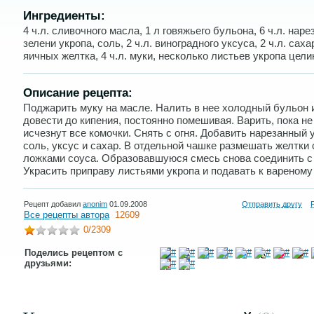
Ингредиенты:
4 ч.л. сливочного масла, 1 л говяжьего бульона, 6 ч.л. наре
зелени укропа, соль, 2 ч.л. виноградного уксуса, 2 ч.л. саха
яичных желтка, 4 ч.л. муки, несколько листьев укропа цели
Описание рецепта:
Поджарить муку на масле. Налить в нее холодный бульон 
довести до кипения, постоянно помешивая. Варить, пока не
исчезнут все комочки. Снять с огня. Добавить нарезанный 
соль, уксус и сахар. В отдельной чашке размешать желтки 
ложками соуса. Образовавшуюся смесь снова соединить с
Украсить приправу листьями укропа и подавать к вареному
Рецепт добавил
anonim
01.09.2008
Отправить другу
Все рецепты автора
12609
0
/2309
Поделись рецептом с
друзьями: