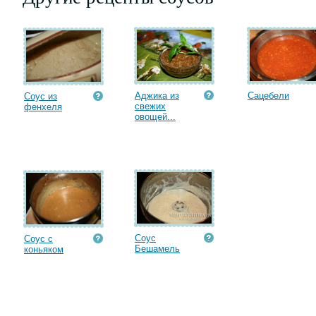
Аджика из
Сацебели
Соус из
свежих
фенхеля
овощей...
Соус
Соус с
Бешамель
коньяком