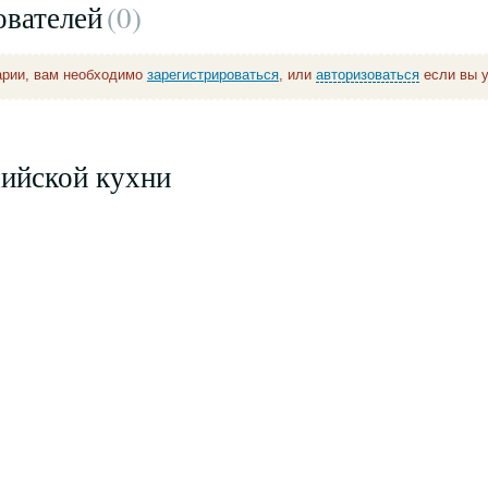
ователей
(0
)
арии, вам необходимо
зарегистрироваться
, или
авторизоваться
если вы у
дийской кухни