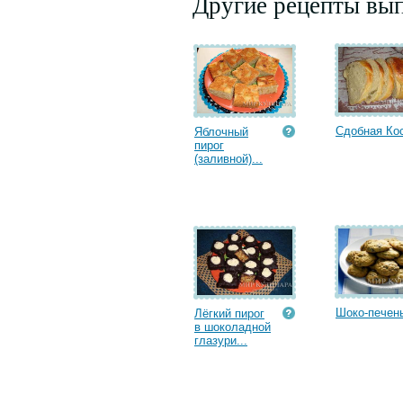
Другие рецепты вып
Сдобная Ко
Яблочный
пирог
(заливной)...
Шоко-печен
Лёгкий пирог
в шоколадной
глазури...