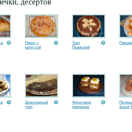
ечки, десертов
са
Пирог с
Торт
Пирож
капустой
Пражский
ье
Шоколадный
Фруктовое
Печен
торт
пирожное
&quot;