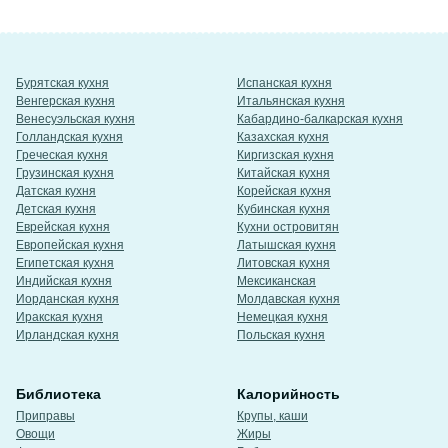
Бурятская кухня
Испанская кухня
Венгерская кухня
Итальянская кухня
Венесуэльская кухня
Кабардино-балкарская кухня
Голландская кухня
Казахская кухня
Греческая кухня
Киргизская кухня
Грузинская кухня
Китайская кухня
Датская кухня
Корейская кухня
Детская кухня
Кубинская кухня
Еврейская кухня
Кухни островитян
Европейская кухня
Латышская кухня
Египетская кухня
Литовская кухня
Индийская кухня
Мексиканская
Иорданская кухня
Молдавская кухня
Иракская кухня
Немецкая кухня
Ирландская кухня
Польская кухня
Библиотека
Калорийность
Приправы
Крупы, каши
Овощи
Жиры