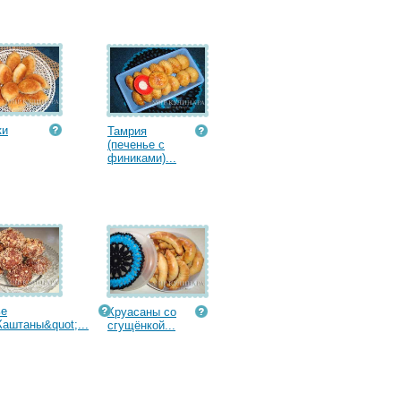
ки
Тамрия
(печенье с
финиками)...
ье
Круасаны со
Каштаны&quot;...
сгущёнкой...