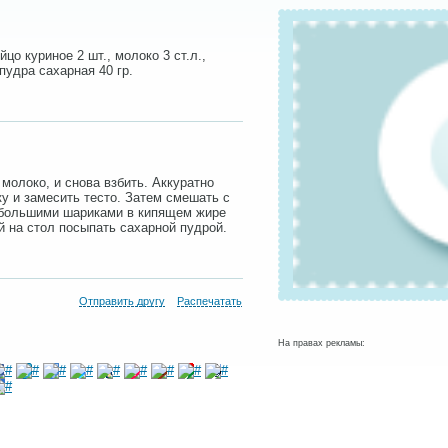
йцо куриное 2 шт., молоко 3 ст.л.,
, пудра сахарная 40 гр.
 молоко, и снова взбить. Аккуратно
у и замесить тесто. Затем смешать с
ебольшими шариками в кипящем жире
й на стол посыпать сахарной пудрой.
Отправить другу
Распечатать
На правах рекламы: