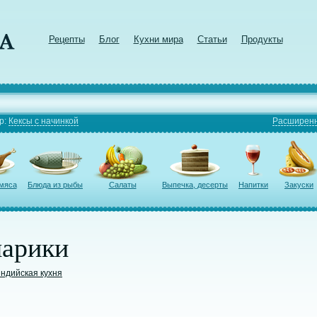
Рецепты
Блог
Кухни мира
Статьи
Продукты
р:
Кексы с начинкой
Расширенн
 мяса
Блюда из рыбы
Салаты
Выпечка, десерты
Напитки
Закуски
арики
ндийская кухня