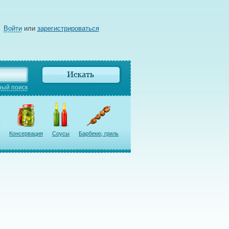
Войти
или
зарегистрироваться
ый поиск
Консервация
Соусы
Барбекю, гриль