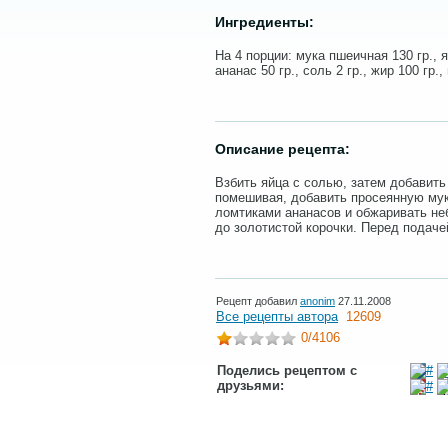
Ингредиенты:
На 4 порции: мука пшеичная 130 гр., я
ананас 50 гр., соль 2 гр., жир 100 гр.
Описание рецепта:
Взбить яйца с солью, затем добавить
помешивая, добавить просеянную мук
ломтиками ананасов и обжаривать н
до золотистой корочки. Перед подаче
Рецепт добавил
anonim
27.11.2008
Все рецепты автора
12609
0
/4106
Поделись рецептом с
друзьями: