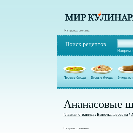
На правах рекламы:
Поиск рецептов
Наприме
Первые блюда
Вторые блюда
Блюда из
Ананасовые ш
Главная страница
/
Выпечка, десерты
/
И
На правах рекламы: