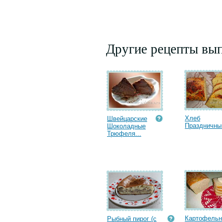
Другие рецепты вып
Хлеб
Швейцарские
Праздничны
Шоколадные
Трюфеля...
Картофель
Рыбный пирог (с