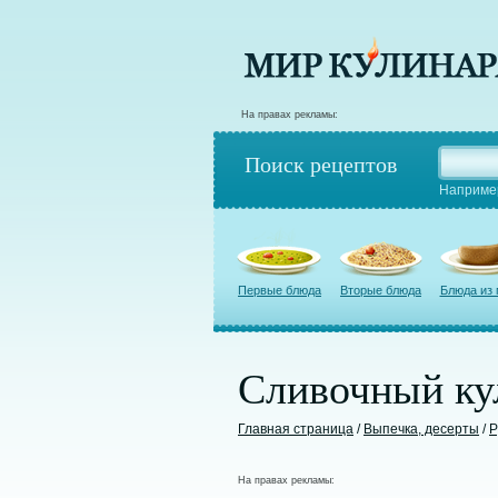
На правах рекламы:
Поиск рецептов
Наприме
Первые блюда
Вторые блюда
Блюда из
Сливочный ку
Главная страница
/
Выпечка, десерты
/
Р
На правах рекламы: