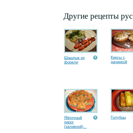
Другие рецепты рус
Кексы с
Шашлык из
начинкой
форели
Голубцы
Яблочный
пирог
(заливной)...