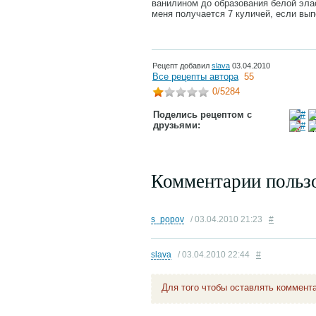
ванилином до образования белой эла
меня получается 7 куличей, если вып
Рецепт добавил
slava
03.04.2010
Все рецепты автора
55
0
/5284
Поделись рецептом с
друзьями:
Комментарии польз
s_popov
/ 03.04.2010 21:23
#
slava
/ 03.04.2010 22:44
#
Для того чтобы оставлять коммент