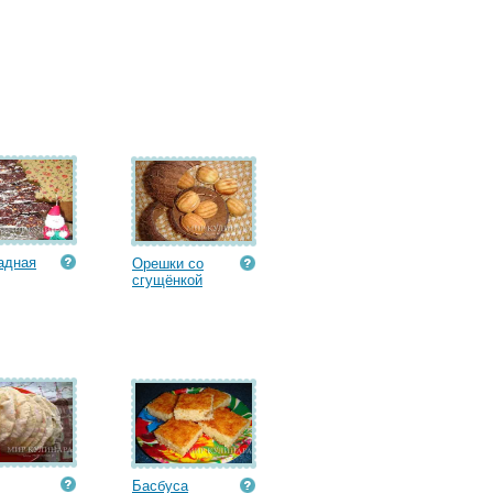
адная
Орешки со
сгущёнкой
Басбуса