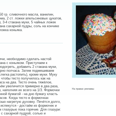
150 гр. сливочного масла, ванилин,
юма, 2 ст. ложки апельсиновых цукатов,
, 3-4 стакана муки, 5 чайных ложек
ана сахарной пудры, соль на кончике
ложка коньяка.
личи, необходимо сделать настой
на с коньяком. Приступаем к
одогреть, добавить 2 стакана муки,
ерно полчаса. Затем подмешиваем
легка растопить), кроме муки. Муку
 чтобы тесто получилось как на
са на два. Тесто очень тяжёлое,
ём увеличится примерно в два раза,
На правах рекламы:
 наполняя их всего на 1/3. Формочки
ной бумагой - на дно бумагу класть
асов. Когда тесто в формочках
рошо нагретую духовку. Печётся долго,
 испекутся - достаём из формочек и
 глазурью пока горячие. Для глазури:
 с сахарной пудрой, солью и