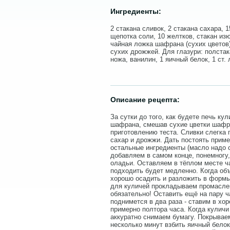
Ингредиенты:
2 стакана сливок, 2 стакана сахара, 
щепотка соли, 10 желтков, стакан из
чайная ложка шафрана (сухих цветов)
сухих дрожжей. Для глазури: полстак
ножа, ванилин, 1 яичный белок, 1 ст. 
Описание рецепта:
За сутки до того, как будете печь ку
шафрана, смешав сухие цветки шафра
приготовлению теста. Сливки слегка п
сахар и дрожжи. Дать постоять прим
остальные ингредиенты (масло надо с
добавляем в самом конце, понемногу,
оладьи. Оставляем в тёплом месте ча
подходить будет медленно. Когда объ
хорошо осадить и разложить в формы,
для куличей прокладываем промаслен
обязательно! Оставить ещё на пару ч
поднимется в два раза - ставим в хо
примерно полтора часа. Когда куличи
аккуратно снимаем бумагу. Покрываем
несколько минут взбить яичный белок