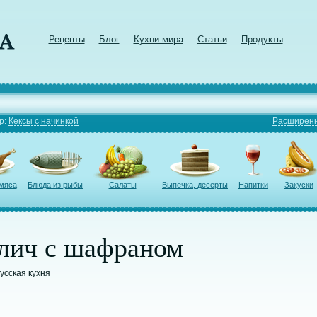
Рецепты
Блог
Кухни мира
Статьи
Продукты
р:
Кексы с начинкой
Расширенн
 мяса
Блюда из рыбы
Салаты
Выпечка, десерты
Напитки
Закуски
лич с шафраном
усская кухня