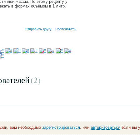
стичной массы. По этому рецепту у
екать в формах объёмом в 1 литр.
Отправить другу
Распечатать
ователей
(2
)
арии, вам необходимо
зарегистрироваться
, или
авторизоваться
если вы у