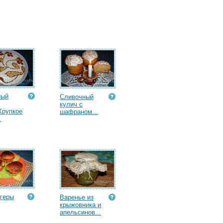
ный
Сливочный
кулич с
Хрупкое
шафраном...
.
геры
Варенье из
крыжовника и
апельсинов...