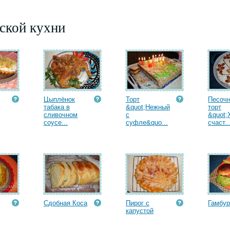
ской кухни
Цыплёнок
Торт
Песоч
табака в
&quot;Нежный
торт
сливочном
с
&quot;
соусе...
суфле&quo...
счаст..
Сдобная Коса
Пирог с
Гамбур
капустой