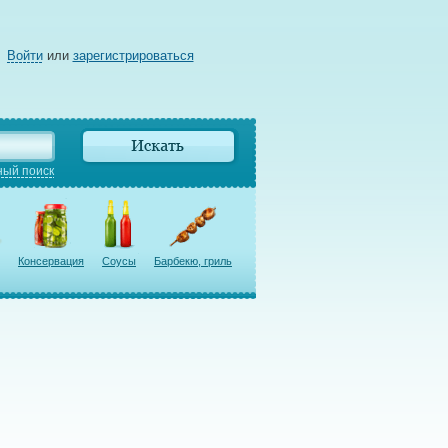
Войти
или
зарегистрироваться
ый поиск
Консервация
Соусы
Барбекю, гриль