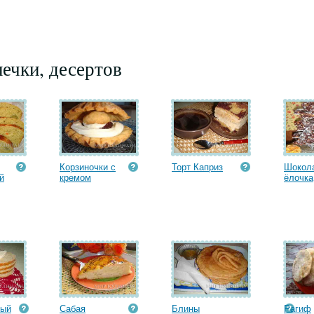
ечки, десертов
Корзиночки с
Торт Каприз
Шокол
й
кремом
ёлочка
ный
Сабая
Блины
Рагиф