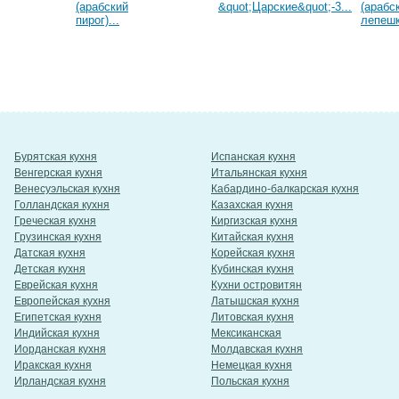
(арабский
&quot;Царские&quot;-3...
(арабс
пирог)...
лепешк
Бурятская кухня
Испанская кухня
Венгерская кухня
Итальянская кухня
Венесуэльская кухня
Кабардино-балкарская кухня
Голландская кухня
Казахская кухня
Греческая кухня
Киргизская кухня
Грузинская кухня
Китайская кухня
Датская кухня
Корейская кухня
Детская кухня
Кубинская кухня
Еврейская кухня
Кухни островитян
Европейская кухня
Латышская кухня
Египетская кухня
Литовская кухня
Индийская кухня
Мексиканская
Иорданская кухня
Молдавская кухня
Иракская кухня
Немецкая кухня
Ирландская кухня
Польская кухня