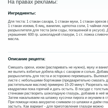
На правах рекламы:
Ингредиенты:
Для теста: 1 стакан сахара, 1 стакан муки, 1 стакан орехов
1 стакан изюма, 6 яиц, ванилин, щепотка соли, 1 чайная ло
разрыхлителя для теста (или соды, погашенной в уксусе). 
украшения: 600 гр. шоколадной глазури, 1 ст. ложка сливоч
масла.
Описание рецепта:
Смешать орехи, изюм (распаривать не нужно), муку и ванил
же вылить взбитые добела яйца с сахаром и солью. Добав
разрыхлитель для теста и осторожно перемешать. Выпекат
листе с небольшими бортиками (предварительно смазать 
растительным маслом) примерно 15-20 минут. Разрезать на
квадратики пока горячий и дать остыть. В посуде с толсты
стенками растворить шоколадную глазурь, добавив в неё м
Затем накалываем на шпажку кусочки пирога и окунаем в г
При помощи ножа аккуратно снимаем со шпажки и даём гла
застыть. Как вариант - для приготовления глазури можно