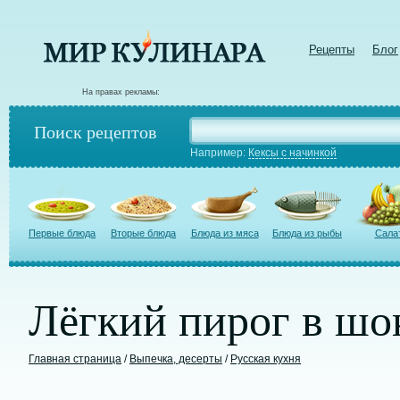
Рецепты
Блог
На правах рекламы:
Поиск рецептов
Например:
Кексы с начинкой
Первые блюда
Вторые блюда
Блюда из мяса
Блюда из рыбы
Сала
Лёгкий пирог в шо
Главная страница
/
Выпечка, десерты
/
Русская кухня