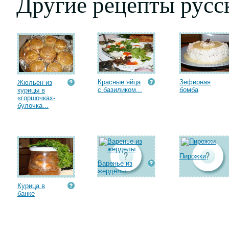
Другие рецепты русс
Красные яйца
Зефирная
Жюльен из
с базиликом...
бомба
курицы в
«горшочках-
булочка...
Пирожки
Варенье из
жерделы
Курица в
банке