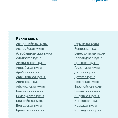
Кухни мира
Австралийская кухня
Бурятская кухня
Австрийская кухня
Венгерская кухня
Азербайджанская кухня
Венесуэльская кухня
Алжирская кухня
Голландская кухня
Американская кухня
Греческая кухня
Английская кухня
Грузинская кухня
Арабская кухня
Датская кухня
Аргентинская кухня
Детская кухня
Армянская кухня
Еврейская кухня
Африканская кухня
Европейская кухня
Башкирская кухня
Египетская кухня
Белорусская кухня
Индийская кухня
Бельгийская кухня
Иорданская кухня
Болгарская кухня
Иракская кухня
Бразильская кухня
Ирландская кухня